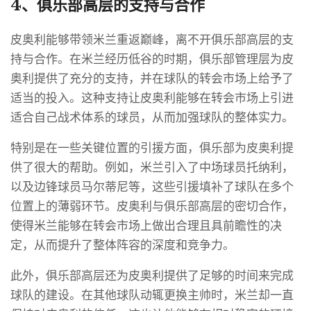
4、俱乐部高层的支持与合作
皮奥利能够带领米兰重返巅峰，离不开俱乐部高层的支
持与合作。在米兰经历低谷的时期，俱乐部管理层为皮
奥利提供了充分的支持，并在球队的转会市场上给予了
适当的投入。这种支持让皮奥利能够在转会市场上引进
适合自己战术体系的球员，从而加强球队的整体实力。
特别是在一些关键位置的引援方面，俱乐部为皮奥利提
供了很大的帮助。例如，米兰引入了中场球员托纳利，
以及边锋球员马尔蒂尼等，这些引援填补了球队在多个
位置上的薄弱环节。皮奥利与俱乐部高层的密切合作，
使得米兰能够在转会市场上做出合理且具前瞻性的决
定，从而提升了整体阵容的深度和竞争力。
此外，俱乐部高层还为皮奥利提供了足够的时间来完成
球队的建设。在其他球队动辄更换主帅时，米兰却一直