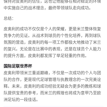
保持对皮奥利的信任，这也让他能够在相对稳定的环境
中实施自己的战术理念，最终带领球队走向成功。
总结：
皮奥利的成功不仅仅是个人的荣耀，更是米兰整体恢复
竞争力的见证。从战术到球员的个性化培养，再到球队
氛围的营造，皮奥利的每一项工作都极大地推动了米兰
的复兴。无论是在比赛中的表现，还是在球员个人能力
的提升方面，皮奥利都发挥了举足轻重的作用。
国际足联世界杯
皮奥利带领米兰重返巅峰，不仅是一次成功的个人与团
队的合作，更是现代足球管理与执教理念的一次完美诠
释。未来，皮奥利的成功经验无疑会为更多的教练和球
队提供宝贵的参考，而米兰的辉煌也将成为意甲乃至欧
洲足坛的一段佳话。