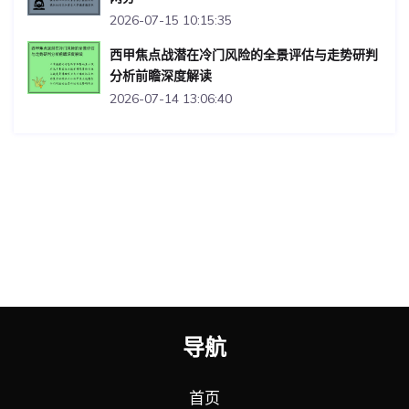
2026-07-15 10:15:35
西甲焦点战潜在冷门风险的全景评估与走势研判
分析前瞻深度解读
2026-07-14 13:06:40
导航
首页