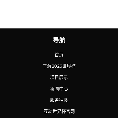
导航
首页
了解2026世界杯
项目展示
新闻中心
服务种类
互动世界杯官网