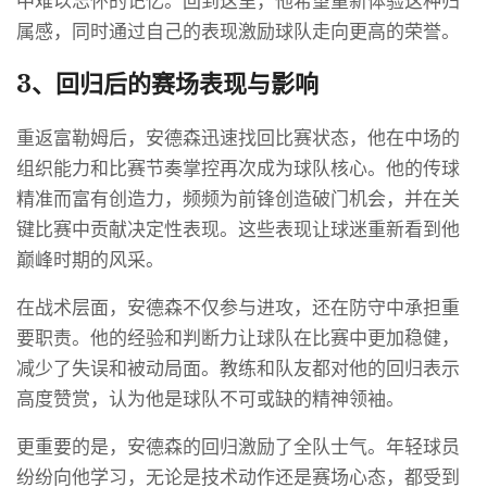
中难以忘怀的记忆。回到这里，他希望重新体验这种归
属感，同时通过自己的表现激励球队走向更高的荣誉。
3、回归后的赛场表现与影响
重返富勒姆后，安德森迅速找回比赛状态，他在中场的
组织能力和比赛节奏掌控再次成为球队核心。他的传球
精准而富有创造力，频频为前锋创造破门机会，并在关
键比赛中贡献决定性表现。这些表现让球迷重新看到他
巅峰时期的风采。
在战术层面，安德森不仅参与进攻，还在防守中承担重
要职责。他的经验和判断力让球队在比赛中更加稳健，
减少了失误和被动局面。教练和队友都对他的回归表示
高度赞赏，认为他是球队不可或缺的精神领袖。
更重要的是，安德森的回归激励了全队士气。年轻球员
纷纷向他学习，无论是技术动作还是赛场心态，都受到