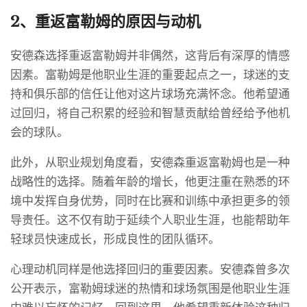
2、重返富勒姆的原因与动机
安德森选择重返富勒姆并非偶然，这背后有深厚的情感
因素。富勒姆是他职业生涯的重要起点之一，球迷的支
持和俱乐部的信任让他对这片球场充满怀念。他希望通
过回归，将自己积累的经验和智慧贡献给曾经给予他机
会的球队。
此外，从职业规划角度看，安德森重返富勒姆也是一种
战略性的选择。随着年龄的增长，他更注重在熟悉的环
境中发挥自身优势，同时在比赛和训练中承担更多的领
导责任。这不仅有助于延续个人职业生涯，也能帮助年
轻球员快速成长，形成良性的团队循环。
心理动机同样是他选择回归的重要因素。安德森曾多次
公开表示，富勒姆球迷的热情和球场氛围是他职业生涯