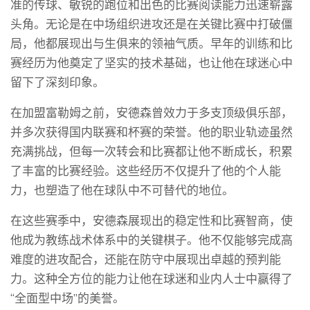
准的传球、敏锐的跑位和出色的比赛阅读能力迅速崭露
头角。无论是在中场组织进攻还是在关键比赛中打破僵
局，他都展现出与生俱来的领袖气质。早年的训练和比
赛经历为他奠定了坚实的技术基础，也让他在球迷心中
留下了深刻印象。
在加盟富勒姆之前，安德森曾效力于多支顶级俱乐部，
并多次获得国内联赛和杯赛的荣誉。他的职业轨迹虽然
充满挑战，但每一次转会和比赛都让他不断成长，积累
了丰富的比赛经验。这些经历不仅提升了他的个人能
力，也塑造了他在球队中不可替代的地位。
在这些赛季中，安德森展现出的稳定性和比赛智商，使
他成为教练战术体系中的关键棋子。他不仅能够完成高
难度的进攻配合，还能在防守中展现出卓越的预判能
力。这种全方位的能力让他在球迷和业内人士中赢得了
“全面型中场”的美誉。