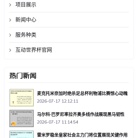
项目展示
新闻中心
服务种类
互动世界杯官网
热门新闻
麦克托米奈加时绝杀足总杯利物浦比赛惊心动魄
2026-07-17 12:12:11
马尔科·巴罗尼率拉齐奥多线作战展现黑马韧性
2026-07-17 11:14:54
雷米罗稳坐皇家社会主力门将位置展现关键作用