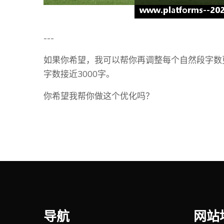
---
如果你希望，我可以帮你再调整每个自然段字数
字数接近3000字。
你希望我帮你做这个优化吗？
导航
网站