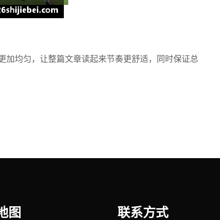
更加均匀，让整篇文章读起来节奏更舒适，同时保证总
地图
联系方式