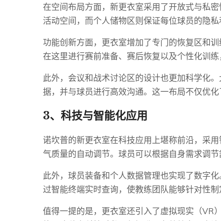
在空间布局方面，新更衣室采用了开放式与私密
活动空间，而个人储物区则保证每位球员的隐私
功能创新方面，更衣室增加了专门的恢复区和训
在这里进行赛前准备、赛后恢复以及个性化训练
此外，会议和战术讨论区的设计也更加科学化。
据，并与球员进行高效沟通。这一布局不仅优化
3、科技与智能化应用
诺坎普的新更衣室在科技应用上堪称前沿，采用
气质量的自动调节。球员可以根据自身需求调节
此外，球员装备和个人数据管理也实现了数字化
过智能终端实时查询，使教练团队能够针对性制
值得一提的是，更衣室还引入了虚拟现实（VR