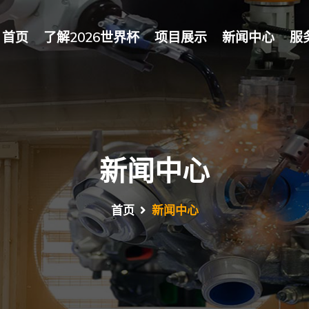
首页
了解2026世界杯
项目展示
新闻中心
服
新闻中心
首页
新闻中心