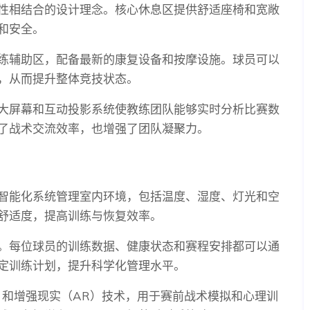
性相结合的设计理念。核心休息区提供舒适座椅和宽敞
和安全。
练辅助区，配备最新的康复设备和按摩设施。球员可以
，从而提升整体竞技状态。
大屏幕和互动投影系统使教练团队能够实时分析比赛数
了战术交流效率，也增强了团队凝聚力。
智能化系统管理室内环境，包括温度、湿度、灯光和空
舒适度，提高训练与恢复效率。
。每位球员的训练数据、健康状态和赛程安排都可以通
定训练计划，提升科学化管理水平。
）和增强现实（AR）技术，用于赛前战术模拟和心理训