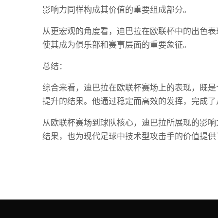
影响力同样构成其价值的重要组成部分。
从更宏观的角度看，迪巴拉在欧联杯中的出色表
使其成为俱乐部和赛事层面的重要象征。
总结：
综合来看，迪巴拉在欧联杯赛场上的表现，既是
提升的结果。他通过稳定而高效的发挥，完成了
从欧联杯赛场到球队核心，迪巴拉所展现的影响
结果，也为现代足球中技术型攻击手的价值提供