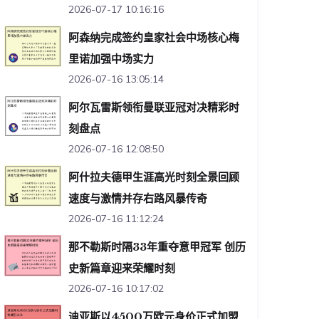
2026-07-17 10:16:16
阿森纳完成签约皇家社会中场核心梅
里诺加强中场实力
2026-07-16 13:05:14
阿尔瓦雷斯领衔曼联亚冠对决精彩时
刻盘点
2026-07-16 12:08:50
阿什拉夫德甲生涯高光时刻全景回顾
速度与激情并存右路风暴传奇
2026-07-16 11:12:24
那不勒斯时隔33年重夺意甲冠军 创历
史新篇章迎来荣耀时刻
2026-07-16 10:17:02
迪亚斯以4500万欧元身价正式加盟