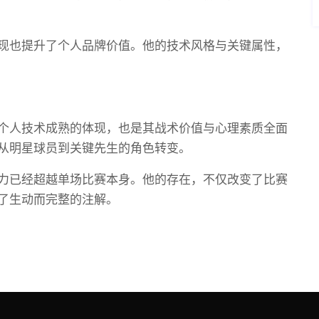
现也提升了个人品牌价值。他的技术风格与关键属性，
个人技术成熟的体现，也是其战术价值与心理素质全面
从明星球员到关键先生的角色转变。
力已经超越单场比赛本身。他的存在，不仅改变了比赛
了生动而完整的注解。