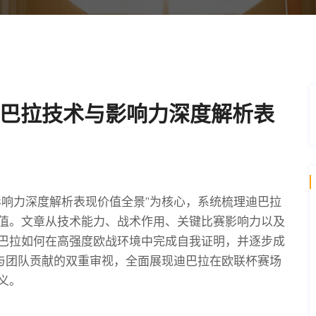
巴拉技术与影响力深度解析表
影响力深度解析表现价值全景”为核心，系统梳理迪巴拉
值。文章从技术能力、战术作用、关键比赛影响力以及
巴拉如何在高强度欧战环境中完成自我证明，并逐步成
力与团队贡献的双重审视，全面展现迪巴拉在欧联杯赛场
义。