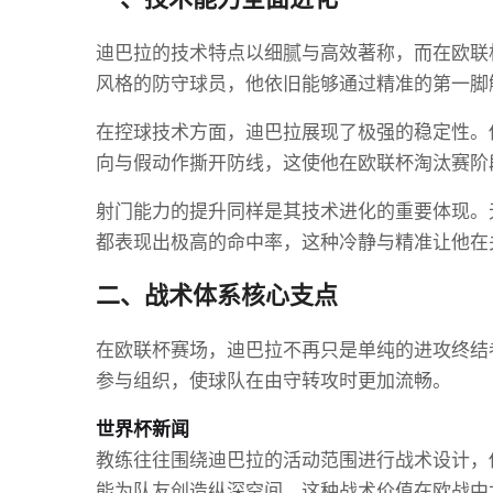
迪巴拉的技术特点以细腻与高效著称，而在欧联
风格的防守球员，他依旧能够通过精准的第一脚
在控球技术方面，迪巴拉展现了极强的稳定性。
向与假动作撕开防线，这使他在欧联杯淘汰赛阶
射门能力的提升同样是其技术进化的重要体现。
都表现出极高的命中率，这种冷静与精准让他在
二、战术体系核心支点
在欧联杯赛场，迪巴拉不再只是单纯的进攻终结
参与组织，使球队在由守转攻时更加流畅。
世界杯新闻
教练往往围绕迪巴拉的活动范围进行战术设计，
能为队友创造纵深空间，这种战术价值在欧战中