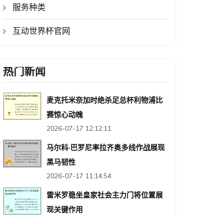
服务种类
互动世界杯官网
热门新闻
麦克托米奈加时绝杀足总杯利物浦比
赛惊心动魄
2026-07-17 12:12:11
马尔科·巴罗尼率拉齐奥多线作战展现
黑马韧性
2026-07-17 11:14:54
雷米罗稳坐皇家社会主力门将位置展
现关键作用