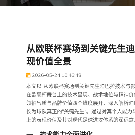
从欧联杯赛场到关键先生迪
现价值全景
2026-05-24 10:46:48
本文以“从欧联杯赛场到关键先生迪巴拉技术与
在欧联杯舞台上的技术呈现、战术地位与精神价
领袖气质与品牌价值四个维度展开，深入解析迪
长为球队真正的“关键先生”。通过对其个人能
上的表现价值及其对现代足球进攻体系的深远意
一、技术能力全面进化