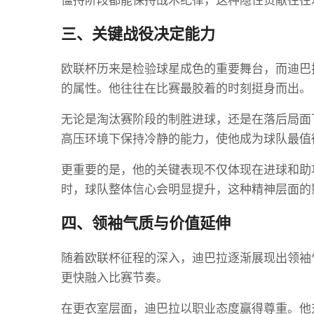
三、关键战役决定能力
欧联杯历来是检验球星成色的重要舞台，而迪巴
的属性。他往往在比赛最胶着的时刻挺身而出。
无论是淘汰赛阶段的制胜进球，还是在落后局面
高压环境下保持冷静的能力，使他成为球队最值
更重要的是，他的关键表现不仅体现在进球和助
时，球队整体信心会明显提升，这种精神层面的
四、领袖气质与价值延伸
随着欧联杯征程的深入，迪巴拉逐渐展现出领袖
更快融入比赛节奏。
在更衣室层面，迪巴拉以职业态度赢得尊重。他