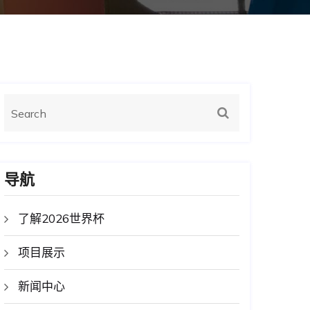
导航
了解2026世界杯
项目展示
新闻中心