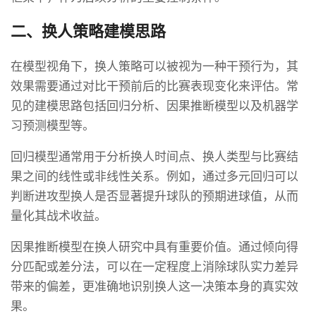
二、换人策略建模思路
在模型视角下，换人策略可以被视为一种干预行为，其
效果需要通过对比干预前后的比赛表现变化来评估。常
见的建模思路包括回归分析、因果推断模型以及机器学
习预测模型等。
回归模型通常用于分析换人时间点、换人类型与比赛结
果之间的线性或非线性关系。例如，通过多元回归可以
判断进攻型换人是否显著提升球队的预期进球值，从而
量化其战术收益。
因果推断模型在换人研究中具有重要价值。通过倾向得
分匹配或差分法，可以在一定程度上消除球队实力差异
带来的偏差，更准确地识别换人这一决策本身的真实效
果。