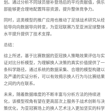
划。通过分析不同球员替补登场后的平均贡献值，俱乐
部能够更合理地配置阵容资源，提升整体竞争力。
同时，这类模型的推广应用也推动了足球战术研究从经
验导向向数据导向转变，为亚冠联赛乃至亚洲足球整体
水平提升提供了技术支撑。
总结：
综上所述，基于比赛数据的亚冠换人策略效果评估与实
证对比分析模型，为理解换人决策的真实价值提供了一
条科学路径。通过系统的数据采集、合理的模型构建以
及严谨的实证分析，可以有效揭示换人行为与比赛结果
之间的内在联系。
未来，随着数据维度的不断丰富与分析方法的持续进
化，该模型视角有望在更高层次上服务于战术创新与决
策优化，为亚冠赛场上的换人艺术注入更加坚实的科学