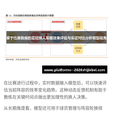
在比赛进行过程中，实时数据输入模型后，可以快速评
估当前阵容的效率变化趋势。这种动态反馈机制有助于
教练在关键时间点做出更加理性的换人决策。
从长期角度看，模型还可用于球员管理与阵容轮换规