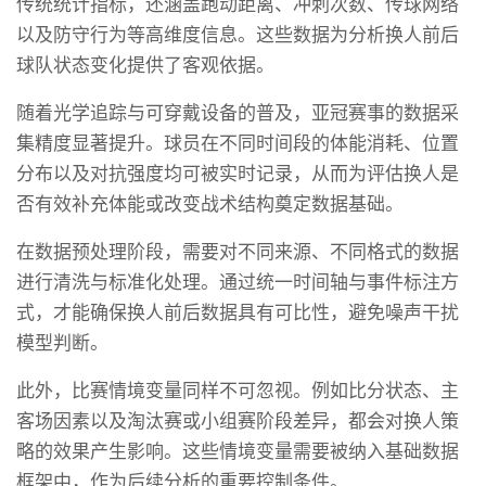
传统统计指标，还涵盖跑动距离、冲刺次数、传球网络
以及防守行为等高维度信息。这些数据为分析换人前后
球队状态变化提供了客观依据。
随着光学追踪与可穿戴设备的普及，亚冠赛事的数据采
集精度显著提升。球员在不同时间段的体能消耗、位置
分布以及对抗强度均可被实时记录，从而为评估换人是
否有效补充体能或改变战术结构奠定数据基础。
在数据预处理阶段，需要对不同来源、不同格式的数据
进行清洗与标准化处理。通过统一时间轴与事件标注方
式，才能确保换人前后数据具有可比性，避免噪声干扰
模型判断。
此外，比赛情境变量同样不可忽视。例如比分状态、主
客场因素以及淘汰赛或小组赛阶段差异，都会对换人策
略的效果产生影响。这些情境变量需要被纳入基础数据
框架中，作为后续分析的重要控制条件。