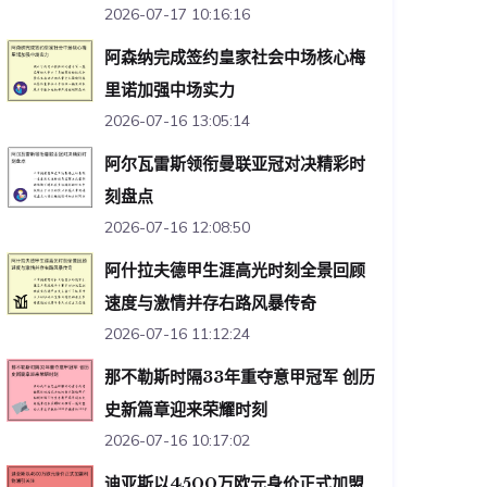
2026-07-17 10:16:16
阿森纳完成签约皇家社会中场核心梅
里诺加强中场实力
2026-07-16 13:05:14
阿尔瓦雷斯领衔曼联亚冠对决精彩时
刻盘点
2026-07-16 12:08:50
阿什拉夫德甲生涯高光时刻全景回顾
速度与激情并存右路风暴传奇
2026-07-16 11:12:24
那不勒斯时隔33年重夺意甲冠军 创历
史新篇章迎来荣耀时刻
2026-07-16 10:17:02
迪亚斯以4500万欧元身价正式加盟