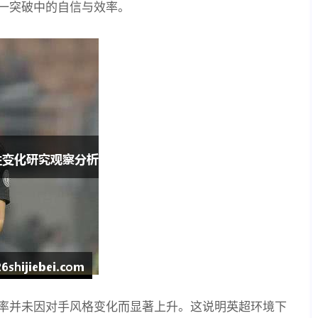
一突破中的自信与效率。
率并未因对手风格变化而显著上升。这说明英超环境下