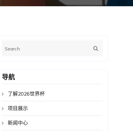
导航
了解2026世界杯
项目展示
新闻中心