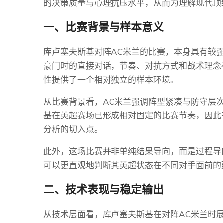
的决策质量与心理抗压水平，从而为理解现代顶
一、比赛背景与样本意义
库卢塞夫斯基对阵AC米兰的比赛，本身具有较
豪门时的直接对话，节奏、对抗方式和战术理念
性提供了一个相对独立的样本环境。
从比赛背景看，AC米兰强调阵型紧凑与防守层
基在英超赛场已形成相对固定的比赛节奏，因此
分析的切入点。
此外，这场比赛并非单纯结果导向，而是过程导
可以更直观地判断其英超状态在不同对手面前的
二、技术表现与稳定输出
从技术层面看，库卢塞夫斯基在对阵AC米兰时