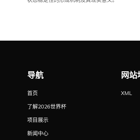
导航
网站
首页
XML
了解2026世界杯
项目展示
新闻中心