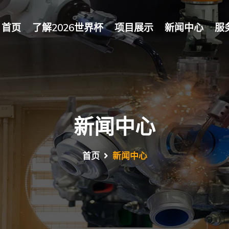
首页
了解2026世界杯
项目展示
新闻中心
服
新闻中心
首页
新闻中心