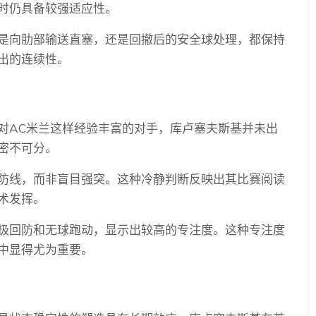
时仍具备较强适应性。
是向肋部输送直塞，还是回撤后的安全球处理，都保持
出的连续性。
对AC米兰这样经验丰富的对手，库卢塞夫斯基并未出
密不可分。
防线，而非盲目强突。这种冷静判断反映出其比赛阅读
术发挥。
极回防和无球跑动，显示出较高的专注度。这种专注度
中显得尤为重要。