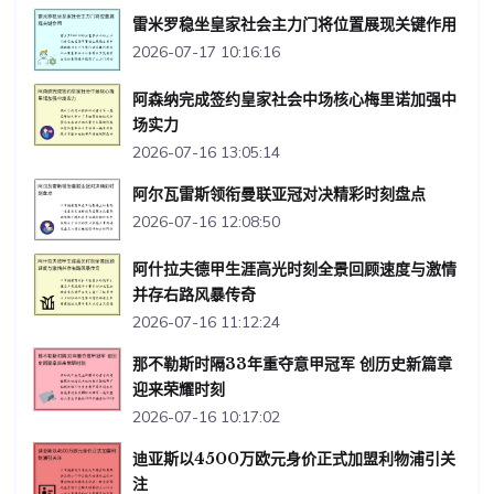
雷米罗稳坐皇家社会主力门将位置展现关键作用
2026-07-17 10:16:16
阿森纳完成签约皇家社会中场核心梅里诺加强中
场实力
2026-07-16 13:05:14
阿尔瓦雷斯领衔曼联亚冠对决精彩时刻盘点
2026-07-16 12:08:50
阿什拉夫德甲生涯高光时刻全景回顾速度与激情
并存右路风暴传奇
2026-07-16 11:12:24
那不勒斯时隔33年重夺意甲冠军 创历史新篇章
迎来荣耀时刻
2026-07-16 10:17:02
迪亚斯以4500万欧元身价正式加盟利物浦引关
注