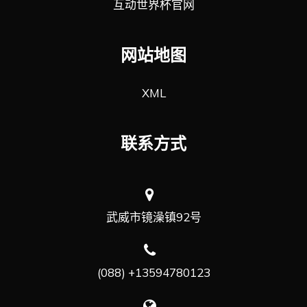
互动世界杯官网
网站地图
XML
联系方式
武威市镜澡镇92号
(088) +13594780123