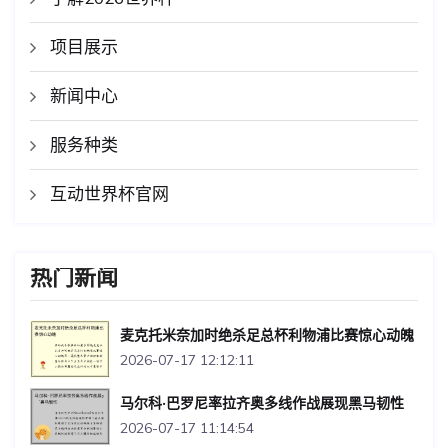
项目展示
新闻中心
服务种类
互动世界杯官网
热门新闻
麦克托米奈加时绝杀足总杯利物浦比赛惊心动魄
2026-07-17 12:12:11
马尔科·巴罗尼率拉齐奥多线作战展现黑马韧性
2026-07-17 11:14:54