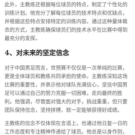
此外，主教练还根据每位球员的特点，制定了个性化的
训练计划。他充分了解每位球员的技术特点和优缺点，
并根据这些特点安排特定的训练内容。通过这种量体裁
衣的方式，主教练确保球员们的技术水平在比赛中得到
最充分的发挥。
4、对未来的坚定信念
对于中国男足而言，世预赛不仅仅是一次单纯的比赛，
更是全体球员和教练共同承担的使命。主教练深知这场
比赛的重要性，并表示他对球队充满信心，坚信中国男
足可以通过自己的努力克服一切困难，走向最终的胜
利。他强调，尽管面对强大的对手，挑战重重，但只要
团队保持信念，坚持拼搏，就一定能够获得好成绩。
主教练的信念不仅体现在言语上，也通过他日复一日的
工作态度和专注精神传递给了球员。他总是以身作则，