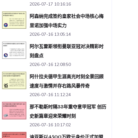
2026-07-17 10:16:16
阿森纳完成签约皇家社会中场核心梅
里诺加强中场实力
2026-07-16 13:05:14
阿尔瓦雷斯领衔曼联亚冠对决精彩时
刻盘点
2026-07-16 12:08:50
阿什拉夫德甲生涯高光时刻全景回顾
速度与激情并存右路风暴传奇
2026-07-16 11:12:24
那不勒斯时隔33年重夺意甲冠军 创历
史新篇章迎来荣耀时刻
2026-07-16 10:17:02
迪亚斯以4500万欧元身价正式加盟