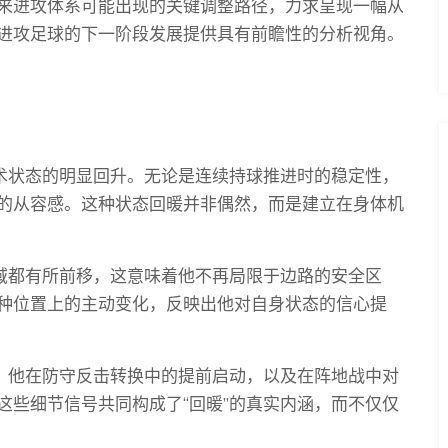
来进攻体系可能出现的关键调整路径，力求呈现一幅从
进攻足球的下一阶段发展提供具有前瞻性的分析视角。
术状态的明显回升。无论是连续持球推进时的稳定性，
的从容感。这种状态回暖并非偶然，而是建立在身体机
域都有所前移，这意味着他不再局限于边路的安全区
种位置上的主动变化，反映出他对自身状态的信心提
。他在防守反击转换中的提前启动，以及在阵地战中对
这些细节信号共同构成了“回暖”的真实内涵，而不仅仅