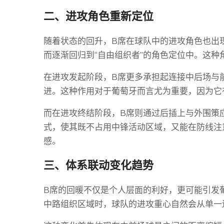
二、进攻角色重新定位
随着状态的回升，B席在球队中的进攻角色也出
而逐渐回归到“自由组织者”的角色定位中。这
在进攻发起阶段，B席更多承担起连接中后场与
进。这种作用对于葡萄牙而言尤为重要，因为它
而在进攻终结阶段，B席则通过后插上与外围策应
式，使其既不占用中锋活动区域，又能在防线注
感。
三、体系联动变化趋势
B席的回暖不仅是个人层面的利好，更可能引发
中路组织区域时，球队的进攻重心自然会从单一