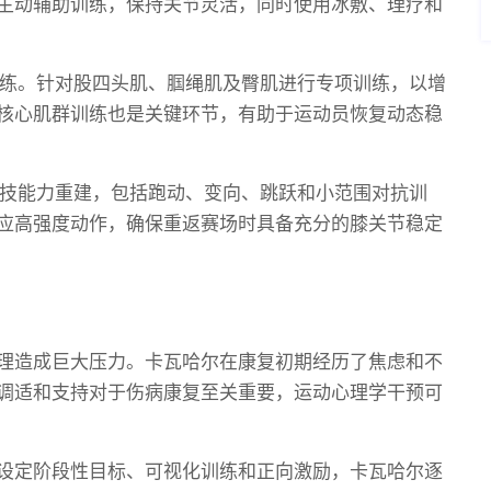
主动辅助训练，保持关节灵活，同时使用冰敷、理疗和
训练。针对股四头肌、腘绳肌及臀肌进行专项训练，以增
核心肌群训练也是关键环节，有助于运动员恢复动态稳
竞技能力重建，包括跑动、变向、跳跃和小范围对抗训
应高强度动作，确保重返赛场时具备充分的膝关节稳定
理造成巨大压力。卡瓦哈尔在康复初期经历了焦虑和不
调适和支持对于伤病康复至关重要，运动心理学干预可
设定阶段性目标、可视化训练和正向激励，卡瓦哈尔逐