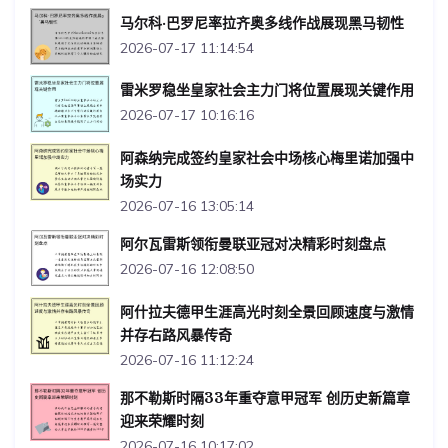
马尔科·巴罗尼率拉齐奥多线作战展现黑马韧性
2026-07-17 11:14:54
雷米罗稳坐皇家社会主力门将位置展现关键作用
2026-07-17 10:16:16
阿森纳完成签约皇家社会中场核心梅里诺加强中
场实力
2026-07-16 13:05:14
阿尔瓦雷斯领衔曼联亚冠对决精彩时刻盘点
2026-07-16 12:08:50
阿什拉夫德甲生涯高光时刻全景回顾速度与激情
并存右路风暴传奇
2026-07-16 11:12:24
那不勒斯时隔33年重夺意甲冠军 创历史新篇章
迎来荣耀时刻
2026-07-16 10:17:02