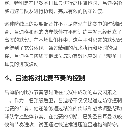
定。特别是在巴黎圣日耳曼进行高压逼抢时，吕迪格能
够迅速与队友进行协调，完成有效的防守过渡。
这种防线上的默契配合并不只是体现在比赛中的时刻配
合，吕迪格和他的防守伙伴在平时训练中就已经建立了
高度的默契。在本场世俱杯中，这种平时积累的默契配
合得到了充分体现。通过精细的战术执行和及时的调
整，吕迪格与防线其他球员成功有效地应对了巴黎圣日
耳曼的进攻波动。
4、吕迪格对比赛节奏的控制
吕迪格的比赛节奏感是他在比赛中成功的重要因素之
一。作为一名顶级后卫，吕迪格不仅仅是通过防守控制
比赛的节奏，他还能够通过精准的传球和战术调整帮助
球队掌控整体节奏。在比赛的初期，巴黎圣日耳曼以较
快的节奏进攻，试图通过快速推进压迫吕迪格的防守。