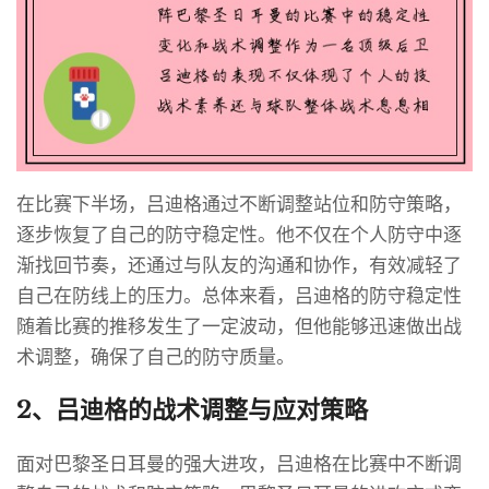
在比赛下半场，吕迪格通过不断调整站位和防守策略，
逐步恢复了自己的防守稳定性。他不仅在个人防守中逐
渐找回节奏，还通过与队友的沟通和协作，有效减轻了
自己在防线上的压力。总体来看，吕迪格的防守稳定性
随着比赛的推移发生了一定波动，但他能够迅速做出战
术调整，确保了自己的防守质量。
2、吕迪格的战术调整与应对策略
面对巴黎圣日耳曼的强大进攻，吕迪格在比赛中不断调