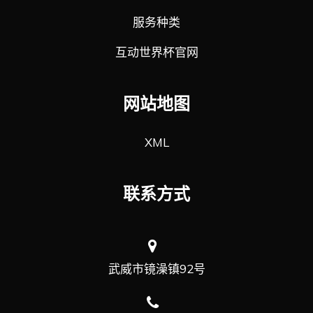
服务种类
互动世界杯官网
网站地图
XML
联系方式
武威市镜澡镇92号