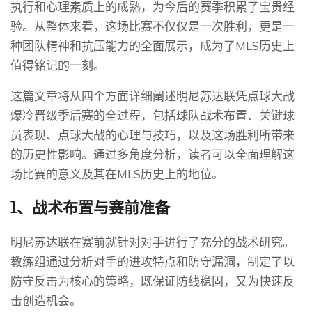
执行和心理素质上的成熟，为今后的赛季积累了宝贵经
验。从整体来看，这场比赛不仅仅是一次胜利，更是一
种团队精神和抗压能力的全面展示，成为了MLS历史上
值得铭记的一刻。
这篇文章将从四个方面详细阐述明尼苏达联凭点球大战
爆冷晋级季后赛的全过程，包括球队战术布置、关键球
员表现、点球大战的心理与技巧，以及这场胜利所带来
的历史性影响。通过多角度分析，读者可以全面理解这
场比赛的意义及其在MLS历史上的地位。
1、战术布置与赛前准备
明尼苏达联在赛前就针对对手进行了充分的战术研究。
教练组通过分析对手的进攻特点和防守漏洞，制定了以
防守反击为核心的策略，既保证防线稳固，又为快速反
击创造机会。