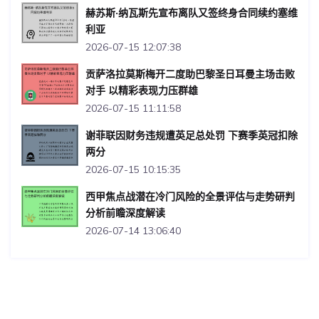
赫苏斯·纳瓦斯先宣布离队又签终身合同续约塞维
利亚
2026-07-15 12:07:38
贡萨洛拉莫斯梅开二度助巴黎圣日耳曼主场击败
对手 以精彩表现力压群雄
2026-07-15 11:11:58
谢菲联因财务违规遭英足总处罚 下赛季英冠扣除
两分
2026-07-15 10:15:35
西甲焦点战潜在冷门风险的全景评估与走势研判
分析前瞻深度解读
2026-07-14 13:06:40