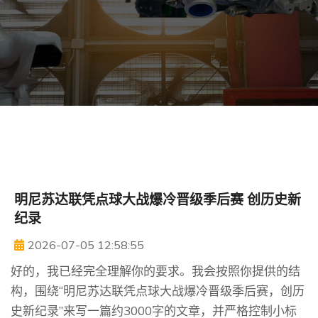
明尼苏达联凭点球大战爆冷晋级季后赛 创历史新
纪录
2026-07-05 12:58:55
好的，我已经完全理解你的要求。我会按照你提供的结
构，围绕“明尼苏达联凭点球大战爆冷晋级季后赛，创历
史新纪录”来写一篇约3000字的文章，并严格控制小标