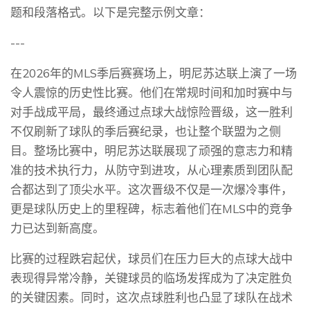
题和段落格式。以下是完整示例文章：
---
在2026年的MLS季后赛赛场上，明尼苏达联上演了一场
令人震惊的历史性比赛。他们在常规时间和加时赛中与
对手战成平局，最终通过点球大战惊险晋级，这一胜利
不仅刷新了球队的季后赛纪录，也让整个联盟为之侧
目。整场比赛中，明尼苏达联展现了顽强的意志力和精
准的技术执行力，从防守到进攻，从心理素质到团队配
合都达到了顶尖水平。这次晋级不仅是一次爆冷事件，
更是球队历史上的里程碑，标志着他们在MLS中的竞争
力已达到新高度。
比赛的过程跌宕起伏，球员们在压力巨大的点球大战中
表现得异常冷静，关键球员的临场发挥成为了决定胜负
的关键因素。同时，这次点球胜利也凸显了球队在战术