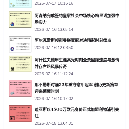
2026-07-17 10:16:16
阿森纳完成签约皇家社会中场核心梅里诺加强中
场实力
2026-07-16 13:05:14
阿尔瓦雷斯领衔曼联亚冠对决精彩时刻盘点
2026-07-16 12:08:50
阿什拉夫德甲生涯高光时刻全景回顾速度与激情
并存右路风暴传奇
2026-07-16 11:12:24
那不勒斯时隔33年重夺意甲冠军 创历史新篇章
迎来荣耀时刻
2026-07-16 10:17:02
迪亚斯以4500万欧元身价正式加盟利物浦引关
注
2026-07-15 13:04:31