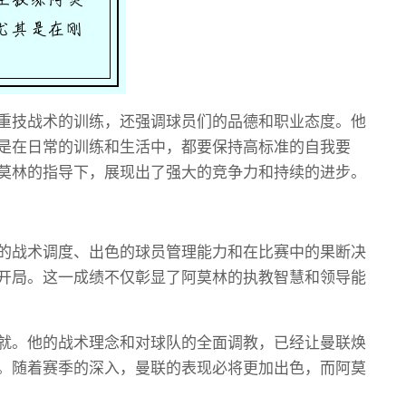
重技战术的训练，还强调球员们的品德和职业态度。他
是在日常的训练和生活中，都要保持高标准的自我要
莫林的指导下，展现出了强大的竞争力和持续的进步。
的战术调度、出色的球员管理能力和在比赛中的果断决
开局。这一成绩不仅彰显了阿莫林的执教智慧和领导能
就。他的战术理念和对球队的全面调教，已经让曼联焕
。随着赛季的深入，曼联的表现必将更加出色，而阿莫