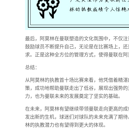
最后，阿莫林在曼联塑造的文化氛围中，不仅注
鼓励球员不断提升自己，无论是在比赛场上，还
求。正是这种全方位的管理方式，使得曼联在阿
总结：
从阿莫林的执教首十场比赛来看，他凭借着精湛
策，成功地帮助曼联走出了低谷，展现出强势的
力，也为曼联未来的发展奠定了坚实的基础。
在未来，阿莫林有望继续带领曼联走向更高的成
发出新的生机，球迷们对球队的未来充满了期待
林的执教潜力也有望得到更大的体现。