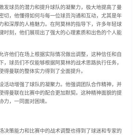
激发球员的潜力和提升球队的凝聚力，极大地提高了曼
密切，他懂得如何与每一位球员沟通和互动，尤其是年
力和深厚的人格魅力。在阿莫林的指导下，许多年轻球
键时刻，他们展现出了强大的心理素质和出色的个人能
允许他们在场上根据实际情况做出调整，这种信任和自
下，球员们不仅能够根据阿莫林的战术思路执行任务，
使得曼联的整体实力得到了全面提升。
设活动增强了球队的凝聚力。他强调团队合作精神，并
使得曼联在比赛中的配合更加默契。这种精神面貌的提
协力，一同面对困境。
场决策能力和比赛中的战术调整也得到了球迷和专家的