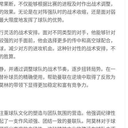
常果断，不仅能够根据比赛的进程及时作出战术调整，
的效果。无论是在对阵强队时的战术收缩，还是面对弱
最大限度地发挥了球队的优势。
行灵活的战术安排。面对不同类型的对手，他能够针对
较强的对手面前，他会选择更多的传中和高空球配合，
球，减少对方的进攻机会。这种针对性的战术安排，不
的胜算。
静，并通过调整球队的战术节奏，逐步扭转局势。在一
替补球员的精确使用，帮助曼联在逆境中取得了反败为
莫林的带领下显得更加稳定和富有竞争力。
注重球队文化的塑造与团队氛围的营造。他强调纪律性
起了一支作风顽强、团结一致的曼联队。阿莫林对于球