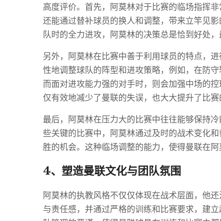
高度评价。首先，阿莫林对于比赛的临场指挥非
还能通过替补球员的换人和调整，带来立竿见影
队时的全力进攻，阿莫林的决策总是恰到好处，
另外，阿莫林在比赛中善于利用球员的特点，进
性地调整球队的阵型和进攻策略，例如，在防守
而面对进攻能力强的对手时，则会加强中场的控
仅有效地减少了曼联的失误，也大大提升了比赛
最后，阿莫林在压力大的比赛中往往能够保持冷
些关键的比赛中，阿莫林通过及时的战术变化和
胜的机会。这种临场调整的能力，使得曼联在阿
4、塑造曼联文化与团队氛围
阿莫林的执教风格不仅仅体现在战术层面，他还
与责任感，并通过严格的训练和比赛要求，建立