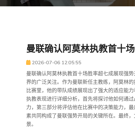
曼联确认阿莫林执教首十场
2026-07-06 12:05:55
曼联确认阿莫林执教首十场胜率超七成展现强势
界的广泛关注。作为曼联新任主教练，阿莫林的
比赛里，他的带队成绩展现出了强大的适应能力
执教表现进行详细分析，首先将探讨他如何通过
力，第三部分将评估他在比赛中的决策能力，最
素共同构成了曼联强势开局的关键所在。最终，
景。