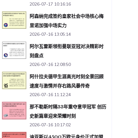
2026-07-17 10:16:16
阿森纳完成签约皇家社会中场核心梅
里诺加强中场实力
2026-07-16 13:05:14
阿尔瓦雷斯领衔曼联亚冠对决精彩时
刻盘点
2026-07-16 12:08:50
阿什拉夫德甲生涯高光时刻全景回顾
速度与激情并存右路风暴传奇
2026-07-16 11:12:24
那不勒斯时隔33年重夺意甲冠军 创历
史新篇章迎来荣耀时刻
2026-07-16 10:17:02
迪亚斯以4500万欧元身价正式加盟