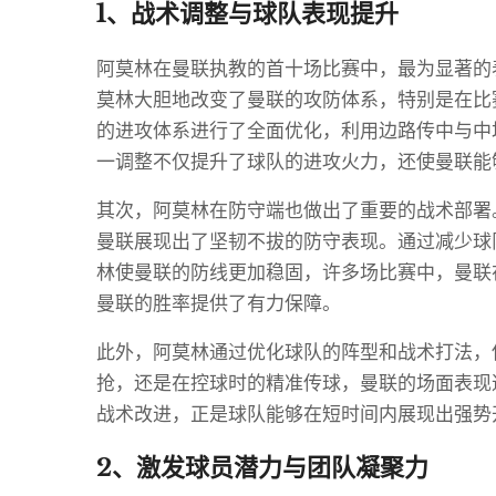
1、战术调整与球队表现提升
阿莫林在曼联执教的首十场比赛中，最为显著的
莫林大胆地改变了曼联的攻防体系，特别是在比
的进攻体系进行了全面优化，利用边路传中与中
一调整不仅提升了球队的进攻火力，还使曼联能
其次，阿莫林在防守端也做出了重要的战术部署
曼联展现出了坚韧不拔的防守表现。通过减少球
林使曼联的防线更加稳固，许多场比赛中，曼联
曼联的胜率提供了有力保障。
此外，阿莫林通过优化球队的阵型和战术打法，
抢，还是在控球时的精准传球，曼联的场面表现
战术改进，正是球队能够在短时间内展现出强势
2、激发球员潜力与团队凝聚力