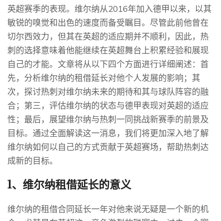
英超赛季的表现。维尔纳从2016年加入德甲以来，以其
敏锐的嗅觉和出色的速度而备受瞩目。尽管此前他曾在
切尔西效力，但其在英超的适应期并不顺利，因此，热
刺的选择意味着他能继续在英超舞台上积累经验和展现
自己的才能。文章将从以下四个方面进行详细阐述：首
先，分析维尔纳的租借延长对他个人发展的影响；其
次，探讨热刺对维尔纳未来的期待和其与球队阵容的融
合；第三，评估维尔纳的状态与德甲表现对英超的适应
性；最后，展望维尔纳与热刺一同挑战新赛季的前景及
目标。通过全面解读这一消息，我们将更加深入地了解
维尔纳如何以自己的方式贡献于英超赛场，帮助热刺达
成新的目标。
1、维尔纳租借延长的意义
维尔纳的租借合同延长一年对他来说无疑是一个新的机