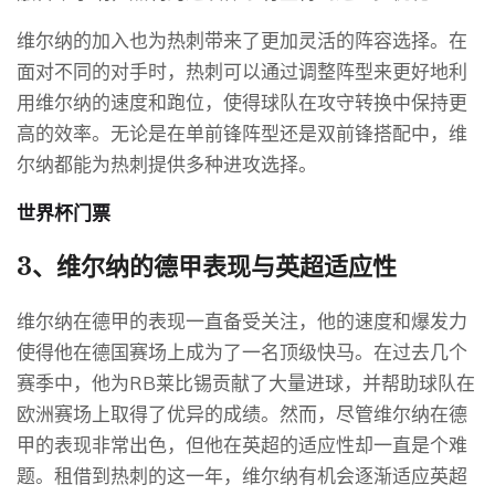
维尔纳的加入也为热刺带来了更加灵活的阵容选择。在
面对不同的对手时，热刺可以通过调整阵型来更好地利
用维尔纳的速度和跑位，使得球队在攻守转换中保持更
高的效率。无论是在单前锋阵型还是双前锋搭配中，维
尔纳都能为热刺提供多种进攻选择。
世界杯门票
3、维尔纳的德甲表现与英超适应性
维尔纳在德甲的表现一直备受关注，他的速度和爆发力
使得他在德国赛场上成为了一名顶级快马。在过去几个
赛季中，他为RB莱比锡贡献了大量进球，并帮助球队在
欧洲赛场上取得了优异的成绩。然而，尽管维尔纳在德
甲的表现非常出色，但他在英超的适应性却一直是个难
题。租借到热刺的这一年，维尔纳有机会逐渐适应英超