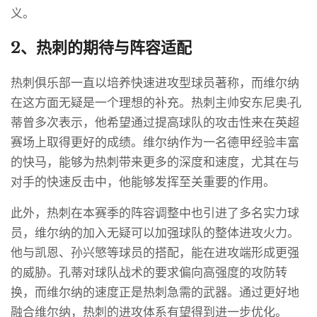
义。
2、热刺的期待与阵容适配
热刺俱乐部一直以培养快速进攻型球员著称，而维尔纳
在这方面无疑是一个理想的补充。热刺主帅安东尼奥·孔
蒂曾多次表示，他希望通过提高球队的攻击性来在英超
赛场上取得更好的成绩。维尔纳作为一名德甲经验丰富
的快马，能够为热刺带来更多的深度和速度，尤其在与
对手的快速反击中，他能够发挥至关重要的作用。
此外，热刺在本赛季的阵容调整中也引进了多名实力球
员，维尔纳的加入无疑可以加强球队的整体进攻火力。
他与凯恩、孙兴慜等球员的搭配，能在进攻端形成更强
的威胁。孔蒂对球队战术的要求偏向高强度的攻防转
换，而维尔纳的速度正是热刺急需的武器。通过更好地
融合维尔纳，热刺的进攻体系有望得到进一步优化。