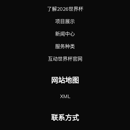
了解2026世界杯
项目展示
新闻中心
服务种类
互动世界杯官网
网站地图
XML
联系方式