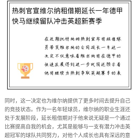
同时，这一决定也为维尔纳提供了更多时间去提升自己
的竞技状态。作为一名年轻球员，维尔纳的职业生涯还
处于发展阶段，延长租借期对于他来说无疑是一个通过
比赛提高自我的机会，尤其是能够与一支有潜力冲击英
超冠军的球队共同努力，对他个人成长也具有深远的意