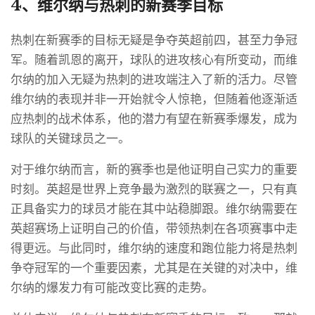
4、维尔纳与热刺的新赛季目标
热刺在新赛季的目标无疑是争夺英超前四，甚至力争冠
军。随着凯恩的离开，球队的进攻核心有所变动，而维
尔纳的加入无疑为热刺的进攻端注入了新的活力。尽管
维尔纳的表现并非一开始就令人惊艳，但随着他逐渐适
应热刺的战术体系，他的潜力有望在新赛季爆发，成为
球队的关键球员之一。
对于维尔纳而言，新的赛季也是他证明自己实力的重要
时刻。英超是世界上竞争最为激烈的联赛之一，只有真
正具备实力的球员才能在其中站稳脚跟。维尔纳需要在
英超赛场上证明自己的价值，带领热刺在各项赛事中走
得更远。与此同时，维尔纳的速度和跑位能力将是热刺
争夺冠军的一个重要因素，尤其是在关键的对决中，维
尔纳的爆发力有可能改变比赛的走势。