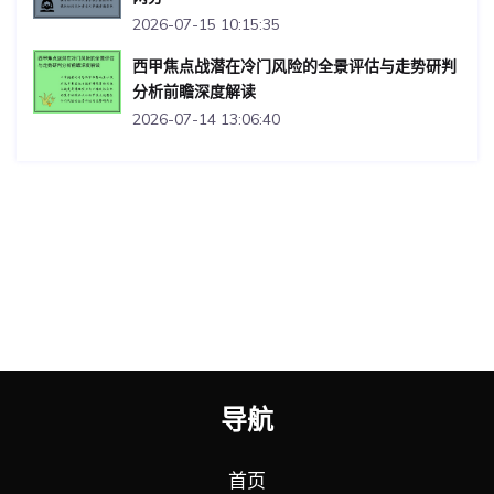
2026-07-15 10:15:35
西甲焦点战潜在冷门风险的全景评估与走势研判
分析前瞻深度解读
2026-07-14 13:06:40
导航
首页