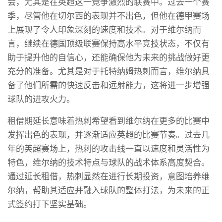
会，尤其是在英超这一竞争激烈的联赛中。过去一个赛
季，尽管他在切尔西的表现并不出色，但他在德甲赛场
上展现了令人印象深刻的速度和技术。对于维尔纳而
言，继续在德国顶级联赛保持高水平竞技状态，不仅有
助于提升他的自信心，还能确保他为未来的挑战做好更
充分的准备。尤其是对于托特纳姆热刺而言，维尔纳具
备了他们所需的快速反击和远射能力，这将进一步增强
球队的进攻火力。
租借期延长意味着热刺希望看到维尔纳在更多的比赛中
发挥出色的表现，并逐渐适应英超的比赛节奏。过去几
年的英超赛场上，热刺的攻击线一直以速度和灵活性为
特色，维尔纳的技术特点与球队的战术体系高度契合。
通过延长租借，热刺显然在进行长期投资，意图培养维
尔纳，帮助其适应并融入球队的整体打法，为未来的正
式签约打下坚实基础。