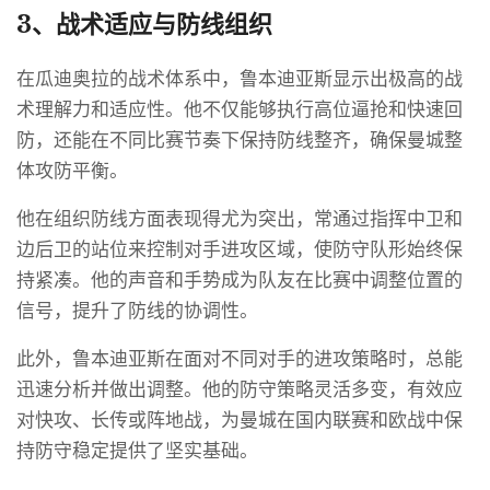
3、战术适应与防线组织
在瓜迪奥拉的战术体系中，鲁本迪亚斯显示出极高的战
术理解力和适应性。他不仅能够执行高位逼抢和快速回
防，还能在不同比赛节奏下保持防线整齐，确保曼城整
体攻防平衡。
他在组织防线方面表现得尤为突出，常通过指挥中卫和
边后卫的站位来控制对手进攻区域，使防守队形始终保
持紧凑。他的声音和手势成为队友在比赛中调整位置的
信号，提升了防线的协调性。
此外，鲁本迪亚斯在面对不同对手的进攻策略时，总能
迅速分析并做出调整。他的防守策略灵活多变，有效应
对快攻、长传或阵地战，为曼城在国内联赛和欧战中保
持防守稳定提供了坚实基础。