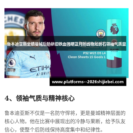
4、领袖气质与精神核心
鲁本迪亚斯不仅是一名防守悍将，更是曼城精神层面的
核心人物。他在比赛中展现出的冷静与果断，给予队友
信心，使整个后防线保持高度集中和纪律性。