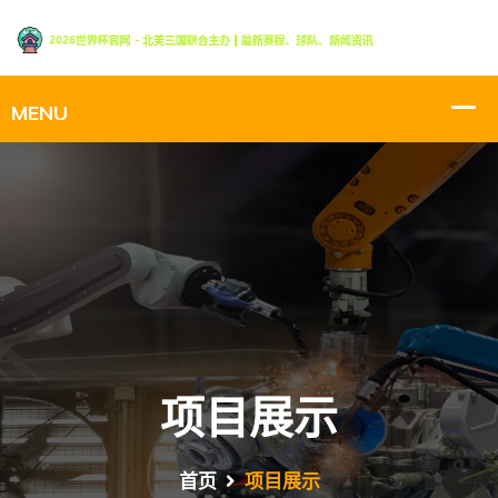
项目展示
首页
项目展示