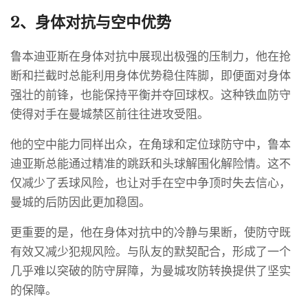
2、身体对抗与空中优势
鲁本迪亚斯在身体对抗中展现出极强的压制力，他在抢
断和拦截时总能利用身体优势稳住阵脚，即便面对身体
强壮的前锋，也能保持平衡并夺回球权。这种铁血防守
使得对手在曼城禁区前往往进攻受阻。
他的空中能力同样出众，在角球和定位球防守中，鲁本
迪亚斯总能通过精准的跳跃和头球解围化解险情。这不
仅减少了丢球风险，也让对手在空中争顶时失去信心，
曼城的后防因此更加稳固。
更重要的是，他在身体对抗中的冷静与果断，使防守既
有效又减少犯规风险。与队友的默契配合，形成了一个
几乎难以突破的防守屏障，为曼城攻防转换提供了坚实
的保障。