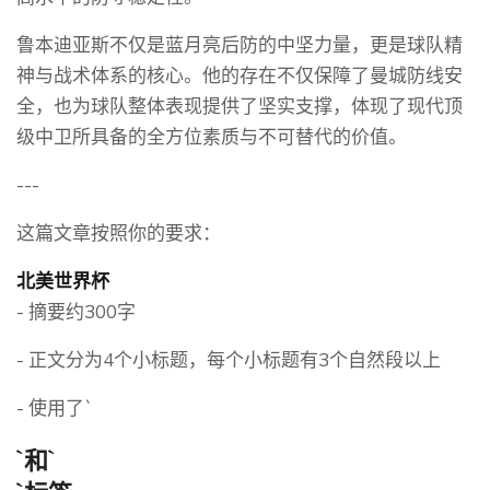
鲁本迪亚斯不仅是蓝月亮后防的中坚力量，更是球队精
神与战术体系的核心。他的存在不仅保障了曼城防线安
全，也为球队整体表现提供了坚实支撑，体现了现代顶
级中卫所具备的全方位素质与不可替代的价值。
---
这篇文章按照你的要求：
北美世界杯
- 摘要约300字
- 正文分为4个小标题，每个小标题有3个自然段以上
- 使用了`
`和`