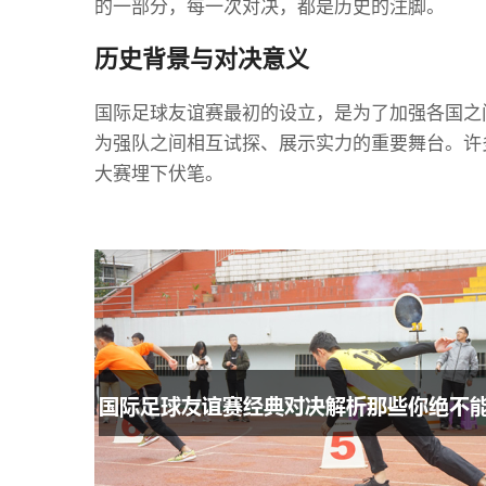
的一部分，每一次对决，都是历史的注脚。
历史背景与对决意义
国际足球友谊赛最初的设立，是为了加强各国之
为强队之间相互试探、展示实力的重要舞台。许
大赛埋下伏笔。