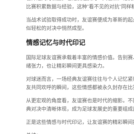
比赛积累数据与经验，这种“看不见的对抗”同样
当战术试验取得成功时，友谊赛便成为革新的起
似轻松的对决中悄然成型。
情感记忆与时代印记
国际足球友谊赛承载着丰富的情感价值。告别赛
绪张力，也让精彩瞬间更具感染力。
对球迷而言，一场经典友谊赛往往与个人记忆紧
友共同欢呼的瞬间，这些情感都被永久封存在比
从更宏观的角度看，友谊赛也是时代的缩影。不
典对决中清晰体现，成为足球发展史的重要组成
正是这些情感与时代印记，让友谊赛的精彩瞬间