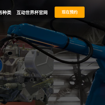
现在预约
务种类
互动世界杯官网