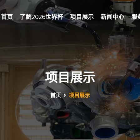
首页
了解2026世界杯
项目展示
新闻中心
服
项目展示
首页
项目展示