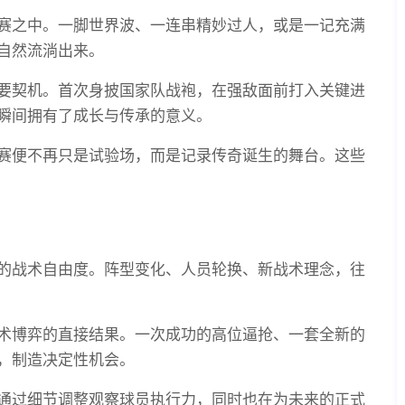
赛之中。一脚世界波、一连串精妙过人，或是一记充满
自然流淌出来。
要契机。首次身披国家队战袍，在强敌面前打入关键进
瞬间拥有了成长与传承的意义。
赛便不再只是试验场，而是记录传奇诞生的舞台。这些
的战术自由度。阵型变化、人员轮换、新战术理念，往
术博弈的直接结果。一次成功的高位逼抢、一套全新的
，制造决定性机会。
通过细节调整观察球员执行力，同时也在为未来的正式