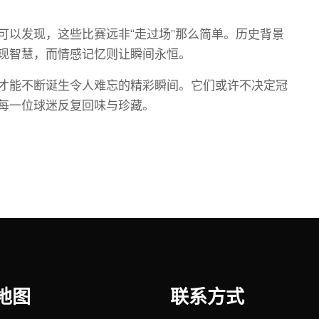
可以发现，这些比赛远非“走过场”那么简单。历史背景
现智慧，而情感记忆则让瞬间永恒。
才能不断诞生令人难忘的精彩瞬间。它们或许不决定冠
每一位球迷反复回味与珍藏。
地图
联系方式