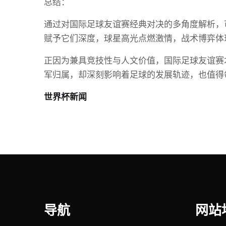
总结：
通过对国际足球友谊赛经典对决的多角度解析，
赋予它们深度，球星高光点燃激情，战术博弈体
正因为兼具竞技性与人文价值，国际足球友谊赛
军归属，却深刻影响着足球的发展轨迹，也值得
世界杯新闻
导航
网站