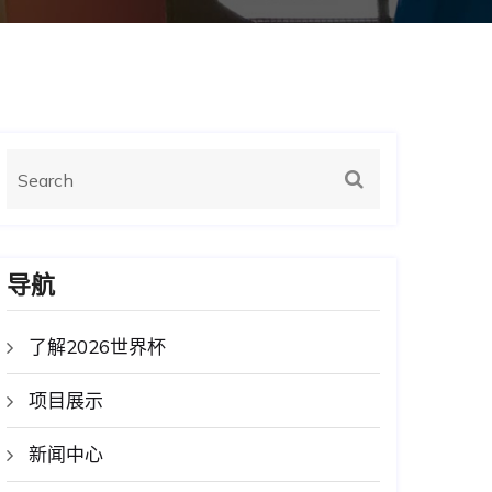
导航
了解2026世界杯
项目展示
新闻中心