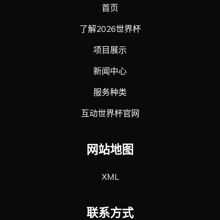
首页
了解2026世界杯
项目展示
新闻中心
服务种类
互动世界杯官网
网站地图
XML
联系方式