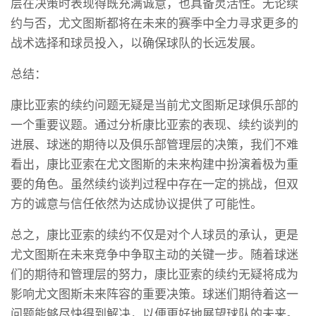
层在决策时表现得既充满诚意，也具备灵活性。无论续
约与否，尤文图斯都将在未来的赛季中全力寻求更多的
战术选择和球员投入，以确保球队的长远发展。
总结：
康比亚索的续约问题无疑是当前尤文图斯足球俱乐部的
一个重要议题。通过分析康比亚索的表现、续约谈判的
进展、球迷的期待以及俱乐部管理层的决策，我们不难
看出，康比亚索在尤文图斯的未来构建中扮演着极为重
要的角色。虽然续约谈判过程中存在一定的挑战，但双
方的诚意与信任依然为达成协议提供了可能性。
总之，康比亚索的续约不仅是对个人球员的承认，更是
尤文图斯在未来竞争中争取主动的关键一步。随着球迷
们的期待和管理层的努力，康比亚索的续约无疑将成为
影响尤文图斯未来阵容的重要决策。球迷们期待着这一
问题能够尽快得到解决，以便更好地展望球队的未来。