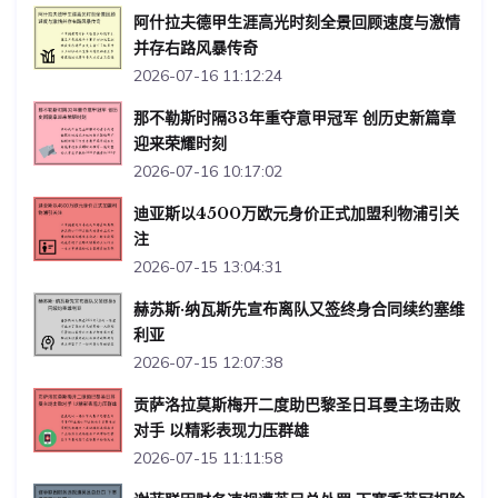
阿什拉夫德甲生涯高光时刻全景回顾速度与激情
并存右路风暴传奇
2026-07-16 11:12:24
那不勒斯时隔33年重夺意甲冠军 创历史新篇章
迎来荣耀时刻
2026-07-16 10:17:02
迪亚斯以4500万欧元身价正式加盟利物浦引关
注
2026-07-15 13:04:31
赫苏斯·纳瓦斯先宣布离队又签终身合同续约塞维
利亚
2026-07-15 12:07:38
贡萨洛拉莫斯梅开二度助巴黎圣日耳曼主场击败
对手 以精彩表现力压群雄
2026-07-15 11:11:58