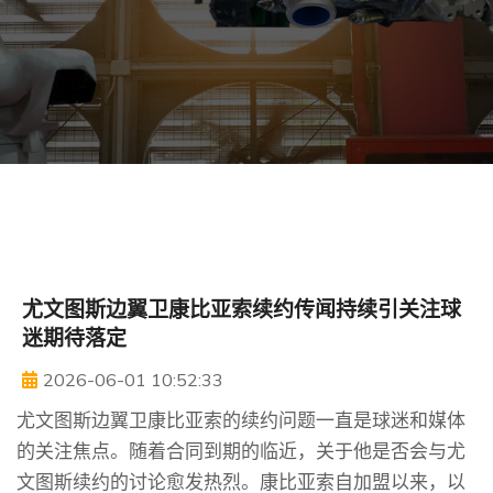
尤文图斯边翼卫康比亚索续约传闻持续引关注球
迷期待落定
2026-06-01 10:52:33
尤文图斯边翼卫康比亚索的续约问题一直是球迷和媒体
的关注焦点。随着合同到期的临近，关于他是否会与尤
文图斯续约的讨论愈发热烈。康比亚索自加盟以来，以