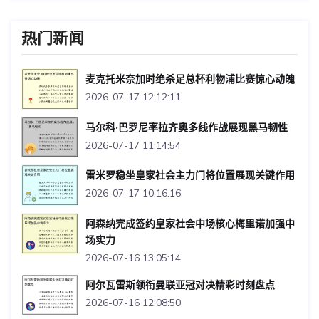
热门新闻
麦克托米奈加时绝杀足总杯利物浦比赛惊心动魄
2026-07-17 12:12:11
马尔科·巴罗尼率拉齐奥多线作战展现黑马韧性
2026-07-17 11:14:54
雷米罗稳坐皇家社会主力门将位置展现关键作用
2026-07-17 10:16:16
阿森纳完成签约皇家社会中场核心梅里诺加强中
场实力
2026-07-16 13:05:14
阿尔瓦雷斯领衔曼联亚冠对决精彩时刻盘点
2026-07-16 12:08:50