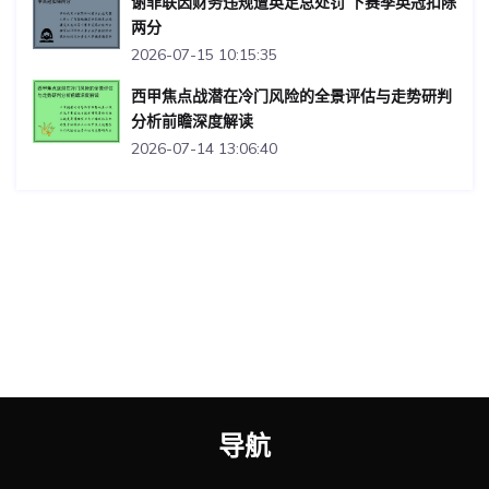
谢菲联因财务违规遭英足总处罚 下赛季英冠扣除
两分
2026-07-15 10:15:35
西甲焦点战潜在冷门风险的全景评估与走势研判
分析前瞻深度解读
2026-07-14 13:06:40
导航