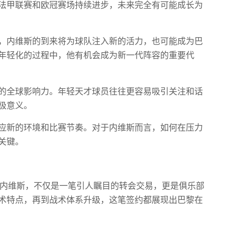
法甲联赛和欧冠赛场持续进步，未来完全有可能成长为
，内维斯的到来将为球队注入新的活力，也可能成为巴
年轻化的过程中，他有机会成为新一代阵容的重要代
的全球影响力。年轻天才球员往往更容易吸引关注和话
极意义。
应新的环境和比赛节奏。对于内维斯而言，如何在压力
关键。
·内维斯，不仅是一笔引人瞩目的转会交易，更是俱乐部
术特点，再到战术体系升级，这笔签约都展现出巴黎在