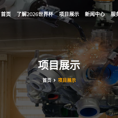
首页
了解2026世界杯
项目展示
新闻中心
服
项目展示
首页
项目展示