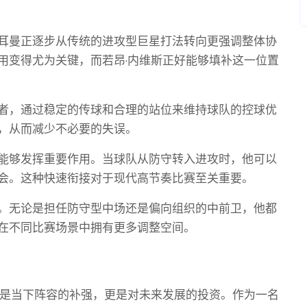
耳曼正逐步从传统的进攻型巨星打法转向更强调整体协
用变得尤为关键，而若昂·内维斯正好能够填补这一位置
者，通过稳定的传球和合理的站位来维持球队的控球优
，从而减少不必要的失误。
能够发挥重要作用。当球队从防守转入进攻时，他可以
会。这种快速衔接对于现代高节奏比赛至关重要。
。无论是担任防守型中场还是偏向组织的中前卫，他都
在不同比赛场景中拥有更多调整空间。
仅是当下阵容的补强，更是对未来发展的投资。作为一名