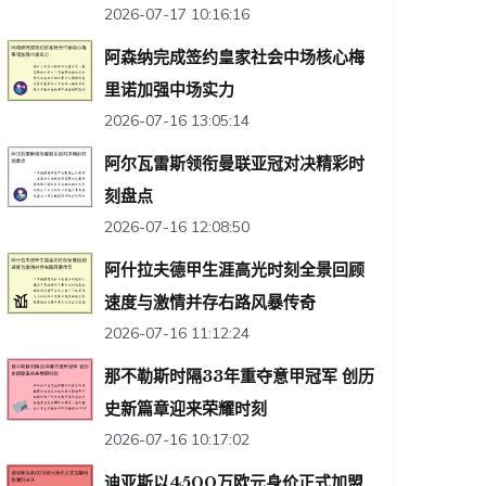
2026-07-17 10:16:16
阿森纳完成签约皇家社会中场核心梅
里诺加强中场实力
2026-07-16 13:05:14
阿尔瓦雷斯领衔曼联亚冠对决精彩时
刻盘点
2026-07-16 12:08:50
阿什拉夫德甲生涯高光时刻全景回顾
速度与激情并存右路风暴传奇
2026-07-16 11:12:24
那不勒斯时隔33年重夺意甲冠军 创历
史新篇章迎来荣耀时刻
2026-07-16 10:17:02
迪亚斯以4500万欧元身价正式加盟