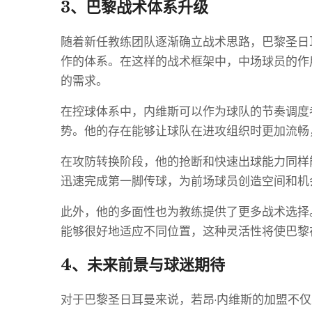
3、巴黎战术体系升级
随着新任教练团队逐渐确立战术思路，巴黎圣日
作的体系。在这样的战术框架中，中场球员的作
的需求。
在控球体系中，内维斯可以作为球队的节奏调度
势。他的存在能够让球队在进攻组织时更加流畅
在攻防转换阶段，他的抢断和快速出球能力同样
迅速完成第一脚传球，为前场球员创造空间和机
此外，他的多面性也为教练提供了更多战术选择
能够很好地适应不同位置，这种灵活性将使巴黎
4、未来前景与球迷期待
对于巴黎圣日耳曼来说，若昂·内维斯的加盟不