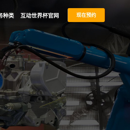
现在预约
务种类
互动世界杯官网