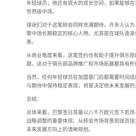
年轻球员，他还有很大的成长空间，如果能够在
世界级中场。
球迷们对于这笔转会同样充满期待。许多人认为
黎中场长期稳定的核心人物。尤其是在球队逐渐
表。
从商业角度来看，这笔签约也有助于提升俱乐部
题，这对于俱乐部品牌推广和市场拓展都具有积
当然，任何年轻球员在加盟豪门后都需要时间适
与期待中保持稳定表现，将是决定他未来发展的
总结：
总体来看，巴黎圣日耳曼以八千万欧元签下若昂
战略调整的重要体现。从转会市场背景到球员技
未来发展方向上的清晰规划。