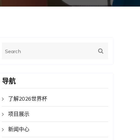
导航
了解2026世界杯
项目展示
新闻中心