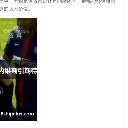
出色。无论是进攻推进还是回撤防守，他都能够保持高
高的战术价值。