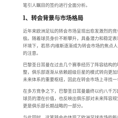
笔引人瞩目的签约进行全面分析。
1、转会背景与市场格局
近年来欧洲足坛的转会市场呈现出愈发激烈的竞
极。随着球员身价不断攀升，具备潜力和稳定表
环境下，若昂·内维斯逐渐成为转会市场的焦点
的注意。
巴黎圣日耳曼在过去几个赛季经历了阵容结构的
整，俱乐部逐渐从依赖超级巨星的模式转向更加
未来体系的重要枢纽，因此在转会市场上寻找一
在多方竞争之下，巴黎圣日耳曼最终以约八千万
球员的潜在价值，也反映出俱乐部对未来阵容规
更是俱乐部长期战略的一部分。
与此同时，这笔转会也体现了欧洲足球市场的新