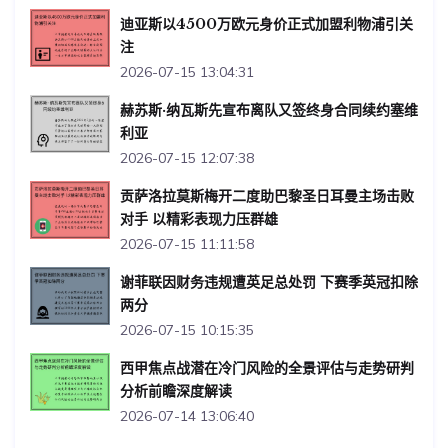
迪亚斯以4500万欧元身价正式加盟利物浦引关
注
2026-07-15 13:04:31
赫苏斯·纳瓦斯先宣布离队又签终身合同续约塞维
利亚
2026-07-15 12:07:38
贡萨洛拉莫斯梅开二度助巴黎圣日耳曼主场击败
对手 以精彩表现力压群雄
2026-07-15 11:11:58
谢菲联因财务违规遭英足总处罚 下赛季英冠扣除
两分
2026-07-15 10:15:35
西甲焦点战潜在冷门风险的全景评估与走势研判
分析前瞻深度解读
2026-07-14 13:06:40