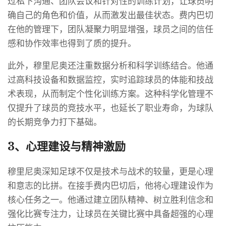
过私下沟通、团队会议和针对性的训练计划，让球员明
确自己的角色和价值，从而激发出最佳状态。费内巴切
在他的管理下，团队凝聚力明显增强，球员之间的信任
感和协作效率也得到了质的提升。
此外，穆里尼奥还注重数据分析和科学训练结合。他通
过高科技设备和数据监控，实时追踪球员的体能和技战
术表现，从而制定个性化训练方案。这种科学化管理不
仅提升了球员的竞技水平，也延长了职业寿命，为球队
的长期竞争力打下基础。
3、心理建设与精神激励
穆里尼奥深知足球不仅是技术与战术的较量，更是心理
和意志的比拼。在接手费内巴切后，他将心理建设作为
核心任务之一。他通过建立团队精神、树立胜利信念和
强化比赛专注力，让球员在关键比赛中具备超强的心理