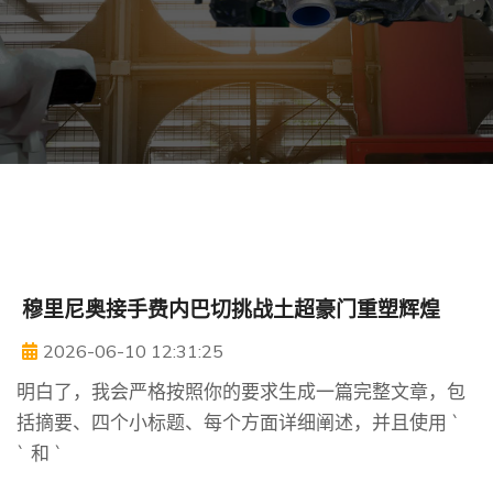
穆里尼奥接手费内巴切挑战土超豪门重塑辉煌
2026-06-10 12:31:25
明白了，我会严格按照你的要求生成一篇完整文章，包
括摘要、四个小标题、每个方面详细阐述，并且使用 `
` 和 `