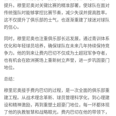
提升。穆里尼奥对关键比赛的精准部署，使球队在面对
传统强队时能够掌控比赛节奏，减少失误并提高胜率。
这不仅提升了俱乐部的士气，也逐渐重建了球迷对球队
的信心。
同时，穆里尼奥也注重俱乐部长远发展，通过青训体系
优化和年轻球员培养，确保球队在未来几年持续保持竞
争力。他的到来让费内巴切不仅成为土超冠军争夺者，
也有机会在欧洲赛场上重新树立声誉，进一步巩固豪门
地位。
总结：
穆里尼奥接手费内巴切的过程，是一次全面的俱乐部重
建工程。从战术理念革新、球员管理科学化，到心理建
设和精神激励，再到重塑土超豪门地位，每一环都体现
了他的执教智慧和战略眼光。费内巴切在他的带领下，