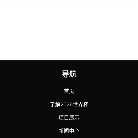
导航
首页
了解2026世界杯
项目展示
新闻中心