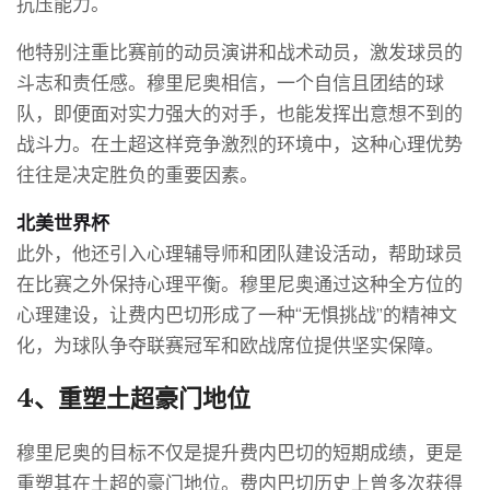
抗压能力。
他特别注重比赛前的动员演讲和战术动员，激发球员的
斗志和责任感。穆里尼奥相信，一个自信且团结的球
队，即便面对实力强大的对手，也能发挥出意想不到的
战斗力。在土超这样竞争激烈的环境中，这种心理优势
往往是决定胜负的重要因素。
北美世界杯
此外，他还引入心理辅导师和团队建设活动，帮助球员
在比赛之外保持心理平衡。穆里尼奥通过这种全方位的
心理建设，让费内巴切形成了一种“无惧挑战”的精神文
化，为球队争夺联赛冠军和欧战席位提供坚实保障。
4、重塑土超豪门地位
穆里尼奥的目标不仅是提升费内巴切的短期成绩，更是
重塑其在土超的豪门地位。费内巴切历史上曾多次获得