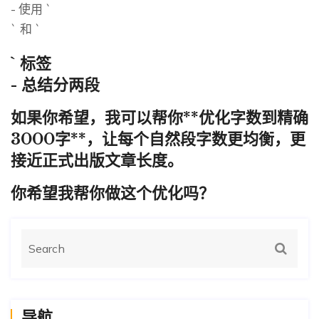
- 使用 `
` 和 `
` 标签
- 总结分两段
如果你希望，我可以帮你**优化字数到精确
3000字**，让每个自然段字数更均衡，更
接近正式出版文章长度。
你希望我帮你做这个优化吗？
导航