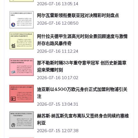
2026-07-16 13:05:14
阿尔瓦雷斯领衔曼联亚冠对决精彩时刻盘点
2026-07-16 12:08:50
阿什拉夫德甲生涯高光时刻全景回顾速度与激情
并存右路风暴传奇
2026-07-16 11:12:24
那不勒斯时隔33年重夺意甲冠军 创历史新篇章
迎来荣耀时刻
2026-07-16 10:17:02
迪亚斯以4500万欧元身价正式加盟利物浦引关
注
2026-07-15 13:04:31
赫苏斯·纳瓦斯先宣布离队又签终身合同续约塞维
利亚
2026-07-15 12:07:38