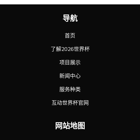
导航
首页
了解2026世界杯
项目展示
新闻中心
服务种类
互动世界杯官网
网站地图