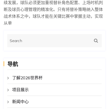
续发展，球队必须更加重视替补角色配置、上场时机判
断及球员心理管理的精准化。只有将替补策略纳入整体
战术体系之中，球队才能在关键比赛中掌握主动，实现
从单
导航
了解2026世界杯
项目展示
新闻中心