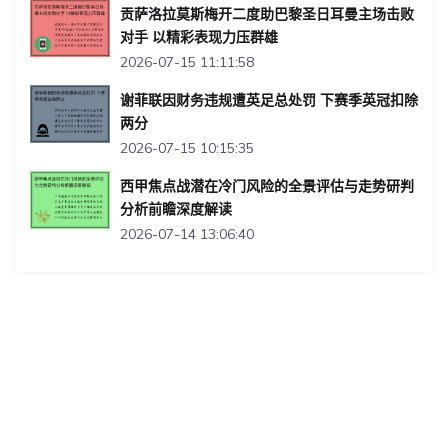
贡萨洛拉莫斯梅开二度助巴黎圣日耳曼主场击败
对手 以精彩表现力压群雄
2026-07-15 11:11:58
谢菲联因财务违规遭英足总处罚 下赛季英冠扣除
两分
2026-07-15 10:15:35
西甲焦点战潜在冷门风险的全景评估与走势研判
分析前瞻深度解读
2026-07-14 13:06:40