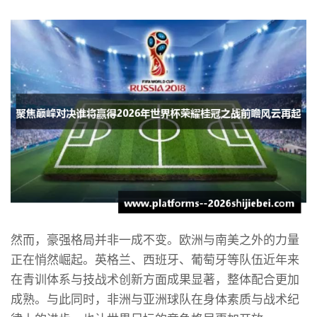
然而，豪强格局并非一成不变。欧洲与南美之外的力量
正在悄然崛起。英格兰、西班牙、葡萄牙等队伍近年来
在青训体系与技战术创新方面成果显著，整体配合更加
成熟。与此同时，非洲与亚洲球队在身体素质与战术纪