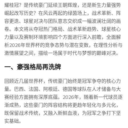
耀桂冠？是传统豪门延续王朝辉煌，还是新生力量强势
崛起改写历史？在风云再起的绿茵场上，战术革新、阵
容更迭、球星对决与团队意志交织成一幅波澜壮阔的画
卷。本文将从夺冠热门格局、战术革新趋势、球星核心
力量以及赛制环境影响四个方面进行深入前瞻，全面解
析2026年世界杯的竞争态势与潜在变数，在理性分析与
激情展望之间，描绘一场属于时代与梦想的巅峰对决。
一、豪强格局再洗牌
回顾近几届世界杯，传统豪门始终是冠军争夺的核心力
量。巴西、法国、阿根廷、德国等球队在人才储备与大
赛经验方面拥有深厚底蕴。2026年，随着新一代球员逐
渐成熟，这些豪门的阵容结构将更趋年轻化与多元化，
既保留战术传统，又融入新鲜血液，为冠军之争打下坚
实基础。