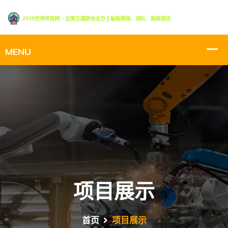
项目展示
首页
项目展示