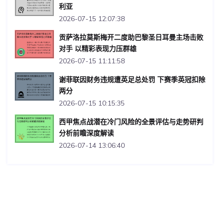
利亚
2026-07-15 12:07:38
贡萨洛拉莫斯梅开二度助巴黎圣日耳曼主场击败
对手 以精彩表现力压群雄
2026-07-15 11:11:58
谢菲联因财务违规遭英足总处罚 下赛季英冠扣除
两分
2026-07-15 10:15:35
西甲焦点战潜在冷门风险的全景评估与走势研判
分析前瞻深度解读
2026-07-14 13:06:40