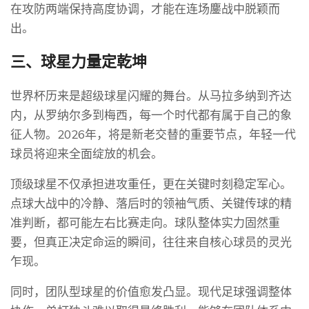
在攻防两端保持高度协调，才能在连场鏖战中脱颖而
出。
三、球星力量定乾坤
世界杯历来是超级球星闪耀的舞台。从马拉多纳到齐达
内，从罗纳尔多到梅西，每一个时代都有属于自己的象
征人物。2026年，将是新老交替的重要节点，年轻一代
球员将迎来全面绽放的机会。
顶级球星不仅承担进攻重任，更在关键时刻稳定军心。
点球大战中的冷静、落后时的领袖气质、关键传球的精
准判断，都可能左右比赛走向。球队整体实力固然重
要，但真正决定命运的瞬间，往往来自核心球员的灵光
乍现。
同时，团队型球星的价值愈发凸显。现代足球强调整体