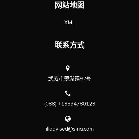
网站地图
XML
联系方式
武威市镜澡镇92号
(088) +13594780123
illadvised@sina.com