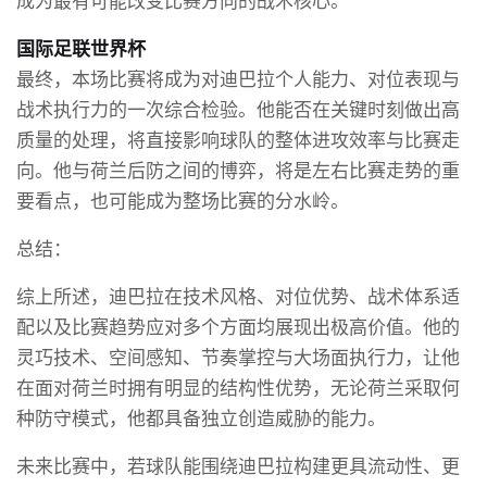
成为最有可能改变比赛方向的战术核心。
国际足联世界杯
最终，本场比赛将成为对迪巴拉个人能力、对位表现与
战术执行力的一次综合检验。他能否在关键时刻做出高
质量的处理，将直接影响球队的整体进攻效率与比赛走
向。他与荷兰后防之间的博弈，将是左右比赛走势的重
要看点，也可能成为整场比赛的分水岭。
总结：
综上所述，迪巴拉在技术风格、对位优势、战术体系适
配以及比赛趋势应对多个方面均展现出极高价值。他的
灵巧技术、空间感知、节奏掌控与大场面执行力，让他
在面对荷兰时拥有明显的结构性优势，无论荷兰采取何
种防守模式，他都具备独立创造威胁的能力。
未来比赛中，若球队能围绕迪巴拉构建更具流动性、更