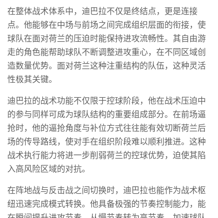
在整体战术体系中，迪巴拉不仅是终结点，更是连接
点。他能够在中场与前场之间完成组织层面的衔接，使
球队在面对荷兰的压迫时能保持进攻流畅性。其自由游
走的角色能帮助球队不断调整进攻重心，在不同区域创
造数量优势。面对荷兰这种注重结构的队伍，这种灵活
性极其关键。
迪巴拉的战术功能不仅限于控球阶段，他在战术压迫中
的参与同样可成为球队结构的重要组成部分。在前场逼
抢时，他的逼抢角度与补位方式往往能有效切断荷兰后
场的传导路线，使对手在组织阶段难以顺利推进。这种
战术执行能力将进一步削弱荷兰的控球优势，迫使其陷
入高风险区域的对抗。
在阵地战与反击战之间切换时，迪巴拉也能作为战术枢
纽迅速完成模式转换。他具备极强的节奏控制能力，能
在瞬间提升进攻节奏，从慢节奏转为高节奏，加速球队