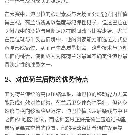
第一环节成为球队的稳定器。
在大赛中，迪巴拉的心理素质与大场面处理能力同样值
得重视。荷兰防线常以强度与纪律性见长，但迪巴拉在
关键战中的冷静与果断足以在瞬间改写比赛走势。尤其
在定位球与半反击情境中，他的阅读能力和选位方式更
容易形成错位，从而产生高质量机会。这些技术与心理
层面的综合，使他成为对阵荷兰时最具不确定性但也最
具决定性的球员之一。
2、对位荷兰后防的优势特点
面对荷兰传统的高位压缩体系，迪巴拉的移动能力尤其
能形成有效对位优势。荷兰后卫身体条件强壮，但转身
速度与横向移动略显迟滞。迪巴拉擅长从后腰线与中卫
之间的“暗区”接球，而这种区域正好是荷兰压迫结构里
最容易暴露空档的位置。他的接球点比普通前锋更靠