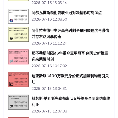
2026-07-16 13:05:14
阿尔瓦雷斯领衔曼联亚冠对决精彩时刻盘点
2026-07-16 12:08:50
阿什拉夫德甲生涯高光时刻全景回顾速度与激情
并存右路风暴传奇
2026-07-16 11:12:24
那不勒斯时隔33年重夺意甲冠军 创历史新篇章
迎来荣耀时刻
2026-07-16 10:17:02
迪亚斯以4500万欧元身价正式加盟利物浦引关
注
2026-07-15 13:04:31
赫苏斯·纳瓦斯先宣布离队又签终身合同续约塞维
利亚
2026-07-15 12:07:38