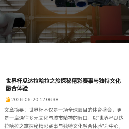
世界杯瓜达拉哈拉之旅探秘精彩赛事与独特文化
融合体验
2026-06-20 12:06:38
文章摘要：世界杯不仅是一场全球瞩目的体育盛会，更
是一扇通往多元文化与城市精神的窗口。以“世界杯瓜达
拉哈拉之旅探秘精彩赛事与独特文化融合体验”为中心，