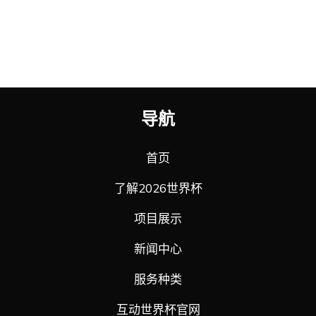
导航
首页
了解2026世界杯
项目展示
新闻中心
服务种类
互动世界杯官网