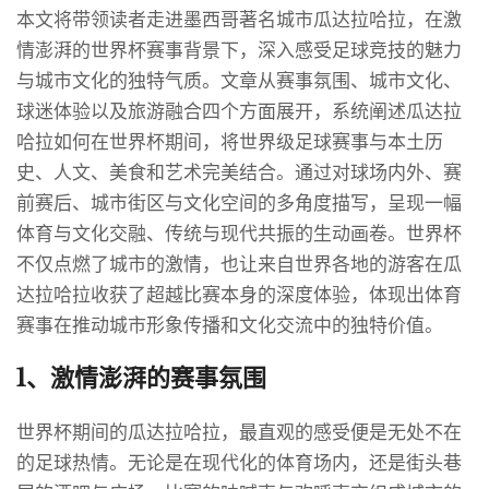
本文将带领读者走进墨西哥著名城市瓜达拉哈拉，在激
情澎湃的世界杯赛事背景下，深入感受足球竞技的魅力
与城市文化的独特气质。文章从赛事氛围、城市文化、
球迷体验以及旅游融合四个方面展开，系统阐述瓜达拉
哈拉如何在世界杯期间，将世界级足球赛事与本土历
史、人文、美食和艺术完美结合。通过对球场内外、赛
前赛后、城市街区与文化空间的多角度描写，呈现一幅
体育与文化交融、传统与现代共振的生动画卷。世界杯
不仅点燃了城市的激情，也让来自世界各地的游客在瓜
达拉哈拉收获了超越比赛本身的深度体验，体现出体育
赛事在推动城市形象传播和文化交流中的独特价值。
1、激情澎湃的赛事氛围
世界杯期间的瓜达拉哈拉，最直观的感受便是无处不在
的足球热情。无论是在现代化的体育场内，还是街头巷