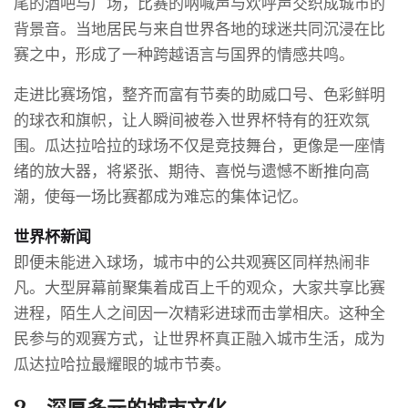
尾的酒吧与广场，比赛的呐喊声与欢呼声交织成城市的
背景音。当地居民与来自世界各地的球迷共同沉浸在比
赛之中，形成了一种跨越语言与国界的情感共鸣。
走进比赛场馆，整齐而富有节奏的助威口号、色彩鲜明
的球衣和旗帜，让人瞬间被卷入世界杯特有的狂欢氛
围。瓜达拉哈拉的球场不仅是竞技舞台，更像是一座情
绪的放大器，将紧张、期待、喜悦与遗憾不断推向高
潮，使每一场比赛都成为难忘的集体记忆。
世界杯新闻
即便未能进入球场，城市中的公共观赛区同样热闹非
凡。大型屏幕前聚集着成百上千的观众，大家共享比赛
进程，陌生人之间因一次精彩进球而击掌相庆。这种全
民参与的观赛方式，让世界杯真正融入城市生活，成为
瓜达拉哈拉最耀眼的城市节奏。