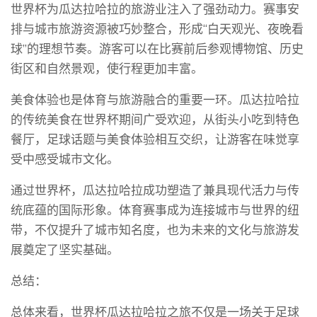
世界杯为瓜达拉哈拉的旅游业注入了强劲动力。赛事安
排与城市旅游资源被巧妙整合，形成“白天观光、夜晚看
球”的理想节奏。游客可以在比赛前后参观博物馆、历史
街区和自然景观，使行程更加丰富。
美食体验也是体育与旅游融合的重要一环。瓜达拉哈拉
的传统美食在世界杯期间广受欢迎，从街头小吃到特色
餐厅，足球话题与美食体验相互交织，让游客在味觉享
受中感受城市文化。
通过世界杯，瓜达拉哈拉成功塑造了兼具现代活力与传
统底蕴的国际形象。体育赛事成为连接城市与世界的纽
带，不仅提升了城市知名度，也为未来的文化与旅游发
展奠定了坚实基础。
总结：
总体来看，世界杯瓜达拉哈拉之旅不仅是一场关于足球