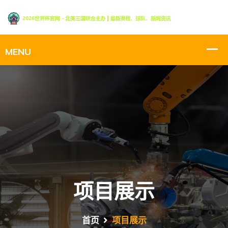
项目展示
首页
项目展示