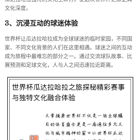
文化深度。
3、沉浸互动的球迷体验
世界杯让瓜达拉哈拉成为全球球迷的临时家园，不同国
家、不同文化背景的人们在这里相遇。球迷之间的互动
成为旅程中最难忘的部分之一。通过交流球队故事、比
赛预测和足球文化，人与人之间迅速拉近距离。