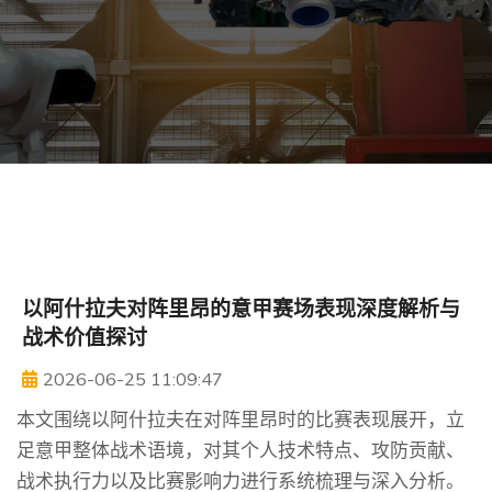
以阿什拉夫对阵里昂的意甲赛场表现深度解析与
战术价值探讨
2026-06-25 11:09:47
本文围绕以阿什拉夫在对阵里昂时的比赛表现展开，立
足意甲整体战术语境，对其个人技术特点、攻防贡献、
战术执行力以及比赛影响力进行系统梳理与深入分析。