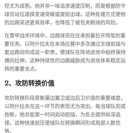
控尤为成熟。他并非一味追求速度压制，而是根据防守
球员站位选择变速突破或提前出球。这种处理方式使他
的边路突进更具效率，也降低了被包夹断球的风险。
在意甲战术环境中，边路球员往往承担着拉开阵型的重
要任务。以阿什拉夫在本场比赛中多次通过无球前插与
套边跑动完成这一职责，使球队在阵地进攻中始终保持
横向拉伸，这种持续性的边路威胁成为进攻体系稳定运
转的重要支点。
2、攻防转换价值
攻防转换阶段是衡量边翼卫或边后卫价值的重要维度，
以阿什拉夫在这一环节的表现尤为突出。每当球队完成
抢断，他总能第一时间启动前插，为反击提供纵深选
择。这种快速前压使球队在转换瞬间形成局部人数优
势。