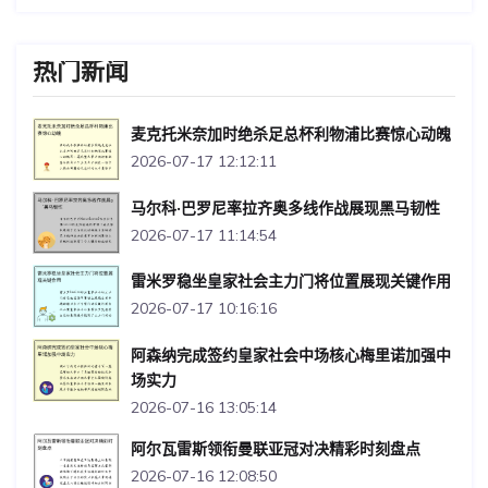
热门新闻
麦克托米奈加时绝杀足总杯利物浦比赛惊心动魄
2026-07-17 12:12:11
马尔科·巴罗尼率拉齐奥多线作战展现黑马韧性
2026-07-17 11:14:54
雷米罗稳坐皇家社会主力门将位置展现关键作用
2026-07-17 10:16:16
阿森纳完成签约皇家社会中场核心梅里诺加强中
场实力
2026-07-16 13:05:14
阿尔瓦雷斯领衔曼联亚冠对决精彩时刻盘点
2026-07-16 12:08:50