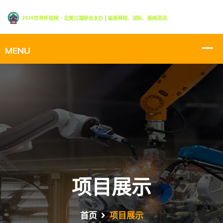
项目展示
首页
项目展示