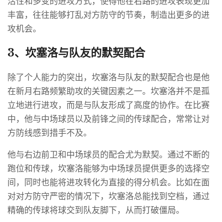
活性和多变的进攻方式，使得他在右路的进攻表现更加
丰富，往往能够打乱对方防守的节奏，制造出更多的进
攻机会。
3、坎塞洛与队友的默契配合
除了个人能力的突出，坎塞洛与队友的默契配合也是他
在新月右路频繁助攻的关键因素之一。坎塞洛并不是孤
立地进行进攻，而是与队友形成了高度的协作。在比赛
中，他与中场球员以及前锋之间的传球配合，常常让对
方防线感到措手不及。
他与右边前卫和中场球员的配合尤为默契。通过不断的
跑位和传球，坎塞洛能够为中场球员提供更多的选择空
间，同时也能将进攻转化为直接的得分机会。比如在面
对对方防守严密的情况下，坎塞洛总能找到空档，通过
精确的传球将球交到队友脚下，从而打破僵局。