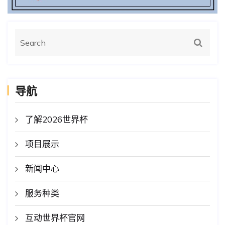
导航
了解2026世界杯
项目展示
新闻中心
服务种类
互动世界杯官网