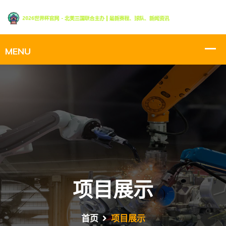
项目展示
首页
项目展示