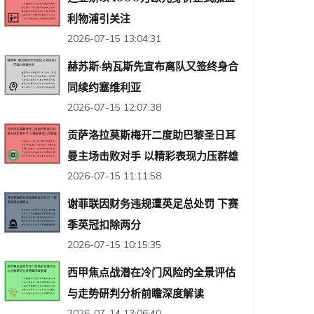
利物浦引关注
2026-07-15 13:04:31
赫苏斯·纳瓦斯先宣布离队又签终身合
同续约塞维利亚
2026-07-15 12:07:38
贡萨洛拉莫斯梅开二度助巴黎圣日耳
曼主场击败对手 以精彩表现力压群雄
2026-07-15 11:11:58
谢菲联因财务违规遭英足总处罚 下赛
季英冠扣除两分
2026-07-15 10:15:35
西甲焦点战潜在冷门风险的全景评估
与走势研判分析前瞻深度解读
2026-07-14 13:06:40