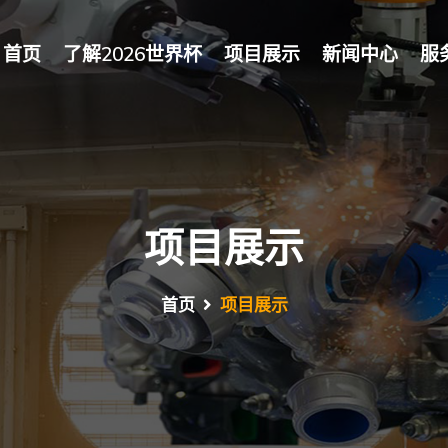
首页
了解2026世界杯
项目展示
新闻中心
服
项目展示
首页
项目展示