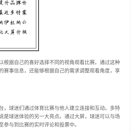
以根据自己的喜好选择不同的视角观看比赛。通过这种
的赛事信息，还能够根据自己的需求调整观看角度，享
台，球迷们通过体育比赛与他人建立连接和互动。多特
说是球迷体验的另一大亮点。通过大屏，球迷可以与场
至参与到比赛的实时评论和投票中。