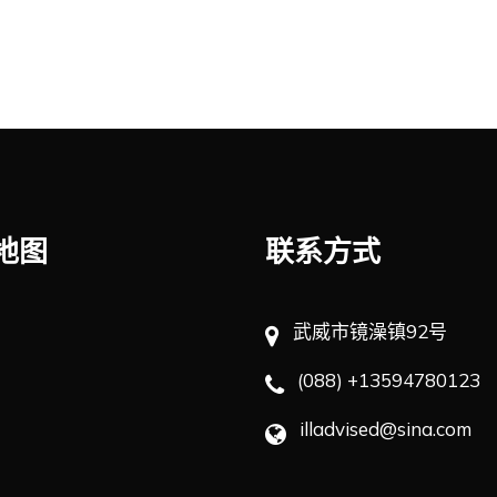
地图
联系方式
武威市镜澡镇92号
(088) +13594780123
illadvised@sina.com