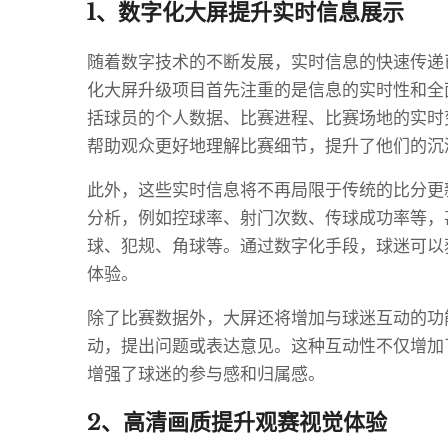
1、数字化大屏提升实时信息展示
随着数字技术的不断发展，实时信息的快速传递
化大屏升级项目首先注重的是信息的实时性和全
括球员的个人数据、比赛进程、比赛场地的实时
帮助观众更好地理解比赛细节，提升了他们的沉
此外，这些实时信息将不再局限于传统的比分更
分析，例如控球率、射门次数、传球成功率等，
球、犯规、角球等。通过数字化手段，球迷可以
体验。
除了比赛数据外，大屏还将增加与球迷互动的功
动，提出问题或表达意见。这种互动性不仅增加
增强了球迷的参与感和归属感。
2、高清画质提升观赛视觉体验