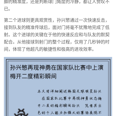
脚的精准度，还是判断球门角度的冷静，都让人赞叹不
已。
第二个进球则更具观赏性，孙兴慜通过一次快速反击，
接到队友的精准传球后，面对门将毫不犹豫地完成了低
射。这个进球的关键在于他的快速反应和与队友的默契
配合。从他接球到射门的整个过程，仅用了几秒钟的时
间，体现了他超凡的敏捷性和极高的进攻效率。