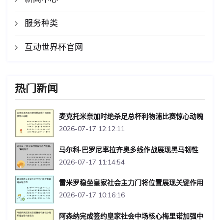
服务种类
互动世界杯官网
热门新闻
麦克托米奈加时绝杀足总杯利物浦比赛惊心动魄
2026-07-17 12:12:11
马尔科·巴罗尼率拉齐奥多线作战展现黑马韧性
2026-07-17 11:14:54
雷米罗稳坐皇家社会主力门将位置展现关键作用
2026-07-17 10:16:16
阿森纳完成签约皇家社会中场核心梅里诺加强中