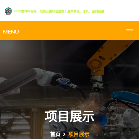
项目展示
首页
项目展示