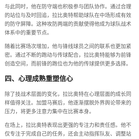
与此同时，他在防守端也积极参与团队协作。通过合理
的站位与及时回追，拉比奥特帮助球队在中场形成有效
的防守屏障。这种攻防两端的贡献使得他成为球队战术
体系中的重要节点。
随着比赛场次增加，他与锋线球员之间的联系也更加紧
密。通过不断的跑动与传球配合，拉比奥特能够为前锋
创造空间，而前锋的跑位也为他的传球提供更多选择。
四、心理成熟重塑信心
除了技战术层面的变化，拉比奥特在心理层面的成长同
样值得关注。加盟马赛后，他逐渐摆脱外界舆论带来的
压力，将更多注意力集中在比赛本身。
在场上，拉比奥特表现出更强的专注力和责任感。他不
仅专注于完成自己的任务，还会主动指挥队友、调整站