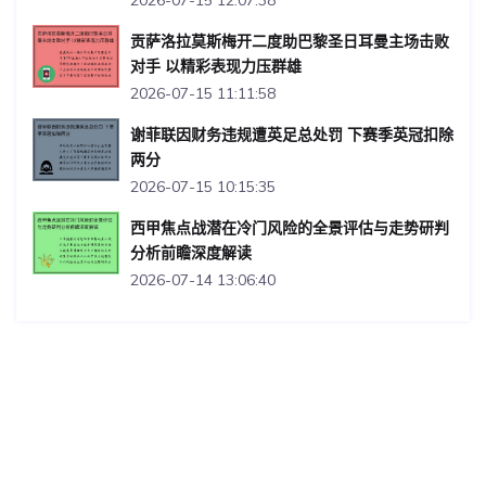
2026-07-15 12:07:38
贡萨洛拉莫斯梅开二度助巴黎圣日耳曼主场击败
对手 以精彩表现力压群雄
2026-07-15 11:11:58
谢菲联因财务违规遭英足总处罚 下赛季英冠扣除
两分
2026-07-15 10:15:35
西甲焦点战潜在冷门风险的全景评估与走势研判
分析前瞻深度解读
2026-07-14 13:06:40