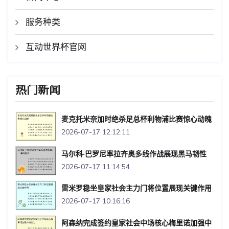
服务种类
互动世界杯官网
热门新闻
麦克托米奈加时绝杀足总杯利物浦比赛惊心动魄
2026-07-17 12:12:11
马尔科·巴罗尼率拉齐奥多线作战展现黑马韧性
2026-07-17 11:14:54
雷米罗稳坐皇家社会主力门将位置展现关键作用
2026-07-17 10:16:16
阿森纳完成签约皇家社会中场核心梅里诺加强中