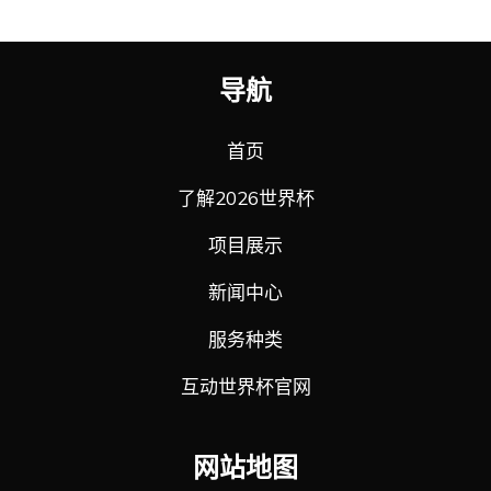
导航
首页
了解2026世界杯
项目展示
新闻中心
服务种类
互动世界杯官网
网站地图